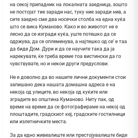
на секој припадник на локалната заедница, зошто
не постојат тие заради нас, туку ние заради нив, а
сите заедно сме два носечки столба на една куќа
што се вика Куманово. Како и во животот не е
лесно да се изгради куќа, уште потешко да се
одржува, да се оплеменува, а најтешко од се’ е таа
да биде Дом. Дури и да се научите така да ја
нарекувате, ќе треба време тоа вистински да го
чувствувате, но и некои други предуслови.
Не е доволно да во нашите лични документи стои
запишано дека нашата домашна адреса е на
некоја од улиците, во некоја од куќите или
зградите во општина Куманово. Ниту пак, од
време на време да се фотографираме на некој од
плоштадите, градскиот кеј, градските гостилници
или излетничките места.
За да едно живеалиште или престојувалиште биде