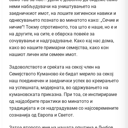
неми набљудувачи на уништувањето на
заедничкиот имот, на лошите хигиенски навики и
однесувањето познато во минатото како: „Сечие и
ничие“! Токму спротивното, тоа што е наше, но е и
на другите, на сите, е обврска повеќе за
сочувување и надградување. Како кај нас дома,
како во нашите примарни семејства, како кон
нашиот личен или семеен имот.
Задоволството и среќата на секој член на
Семејството Куманово ќе бидат мерило за секој
наш поединечен и заеднички успех во креирањето
на успешната, модерната, во одржувањето на
кумановската приказна. При тоа, се инспирираме
од најдобрите практики во минатото и
традицијата и се надградуваме со најсовремените
сознанија од Европа и Светот.
Затоа второто име на нашата општина е Љубов