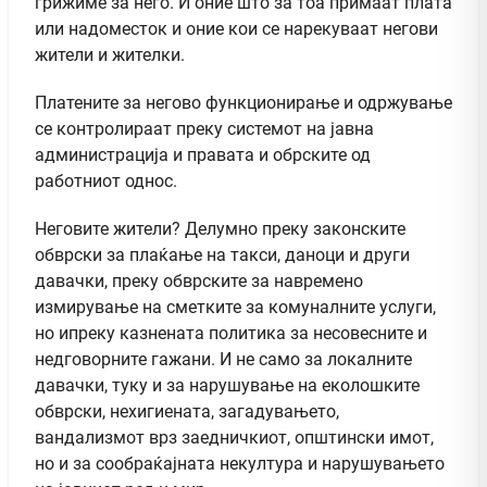
грижиме за него. И оние што за тоа примаат плата
или надоместок и оние кои се нарекуваат негови
жители и жителки.
Платените за негово функционирање и одржување
се контролираат преку системот на јавна
администрација и правата и обрските од
работниот однос.
Неговите жители? Делумно преку законските
обврски за плаќање на такси, даноци и други
давачки, преку обврските за навремено
измирување на сметките за комуналните услуги,
но ипреку казнената политика за несовесните и
недговорните гажани. И не само за локалните
давачки, туку и за нарушување на еколошките
обврски, нехигиената, загадувањето,
вандализмот врз заедничкиот, општински имот,
но и за сообраќајната некултура и нарушувањето