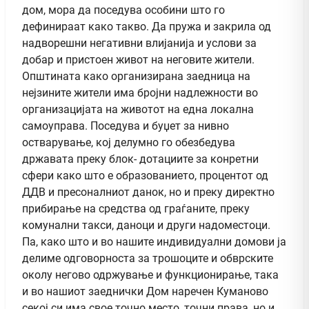
дом, мора да поседува особини што го
дефинираат како такво. Да пружа и закрила од
надворешни негативни влијанија и услови за
добар и пристоен живот на неговите жители.
Општината како организирана заедница на
нејзините жители има бројни надлежности во
организацијата на животот на една локална
самоуправа. Поседува и буџет за нивно
остварување, кој делумно го обезбедува
државата преку блок- дотациите за конретни
сфери како што е образованието, процентот од
ДДВ и пресоналниот данок, но и преку директно
прибирање на средства од граѓаните, преку
комунални такси, даноци и други надоместоци.
Па, како што и во нашите индивидуални домови ја
делиме одговорноста за трошоците и обврските
околу негово одржување и функционирање, така
и во нашиот заеднички Дом наречен Куманово
секој си има свое точно место, точни права, но и