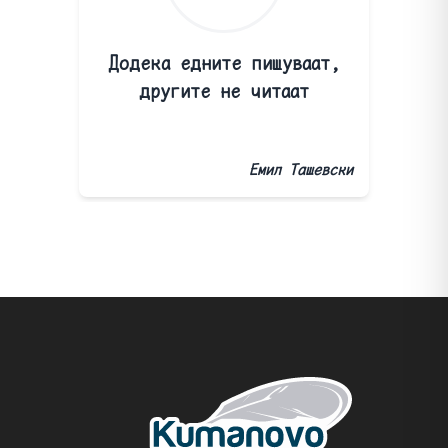
Додека едните пишуваат,
другите не читаат
Емил Ташевски