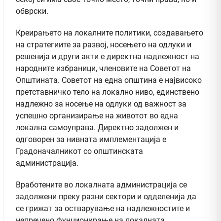
обврски.
Креирањето на локалните политики, создавањето
на стратегиите за развој, носењето на одлуки и
решенија и други акти е директна надлежност на
народните избраници, членовите на Советот на
Општината. Советот на една општина е највисоко
претставничко тело на локално ниво, единствено
надлежно за носење на одлуки од важност за
успешно организирање на животот во една
локална самоуправа. Директно задолжен и
одговорен за нивната имплементација е
Градоначалникот со општинската
администрација.
Вработените во локалната администрација се
задолжени преку разни сектори и одделенија да
се грижат за остварување на надлежностите и
непречено фунционирање на локалната