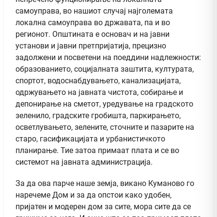
самоуправа, во нашиот случај најголемата
локална самоуправа во државата, па и во
регионот. Општината е основач и на јавни
установи и јавни претпријатија, прецизно
задолжени и посветени на поеддини надлежности:
образованието, социјалната заштита, културата,
спортот, водоснабдувањето, канализацијата,
одржувањето на јавната чистота, собирање и
депонирање на сметот, уредување на градското
зеленило, градските гробишта, паркирањето,
осветлувањето, зелените, сточните и пазарите на
старо, гасификацијата и урбанистичкото
планирање. Тие затоа примаат плата и се во
системот на јавната администрација.
За да ова парче наше земја, викано Куманово го
наречеме Дом и за да опстои како удобен,
пријатен и модерен дом за сите, мора сите да се