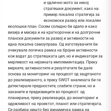
и одлично мото за некој
стратешки документ, како на
пример локална стратегија за
економски развој или локален
еколошки план. Сосем солидно би одело и како
визија и мисија и на краткорочни и на долгрочни
плански документи за развој и активности на
една локална самоуправа. Од изготвувачите би
очекувале логичка рамка на бројни активности
кои водат до стратешката цел, но и индикатори за
мерливост на нејзината имплементација. Преку
мерките, активностите и резултатите би дале
основа за мониторинг на процесот од зацртаното
до реализираното, а преку SWOT анализата би ги
детектирале предностите, слабите страни, но и
заканите и предизвиците во процесот: од
планирање, преку реализација, до мониторинг и
одржливост на проектот, планот или стратегијата.
Се разбира ништо без динамичка рамка на