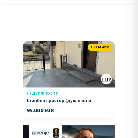
ПРЕМИУМ
НЕДВИЖНОСТИ
Станбен простор (дуплекс на
продажба) – Ул. Стојан Арсов бр. 1,
95.000 EUR
Куманово