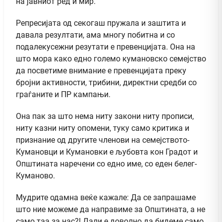
на јавниот ред и мир.
Репресијата од секогаш пружала и заштита и
давала резултати, ама многу побитна и со
подалекусежни резутати е превенцијата. Она на
што мора како едно големо кумановско семејство
да посветиме внимание е превенцијата преку
бројни активности, трибини, директни средби со
граѓаните и ПР кампањи.
Она пак за што нема ниту закони ниту прописи,
ниту казни ниту опомени, туку само критика и
признание од другите членови на семејството-
Кумановци и Кумановки е љубовта кон Градот и
Општината наречени со едно име, со еден белег-
Куманово.
Мудрите одамна веќе кажале: Да се запрашаме
што ние можеме да направиме за Општината, а не
само таа за нас?! Дали е доволно да бидеме само