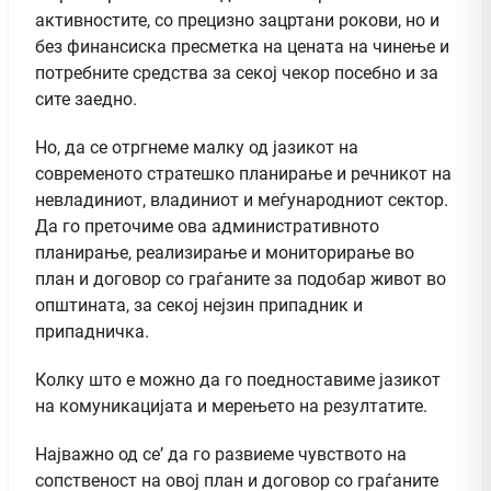
активностите, со прецизно зацртани рокови, но и
без финансиска пресметка на цената на чинење и
потребните средства за секој чекор посебно и за
сите заедно.
Но, да се отргнеме малку од јазикот на
современото стратешко планирање и речникот на
невладиниот, владиниот и меѓународниот сектор.
Да го преточиме ова административното
планирање, реализирање и мониторирање во
план и договор со граѓаните за подобар живот во
општината, за секој нејзин припадник и
припадничка.
Колку што е можно да го поедноставиме јазикот
на комуникацијата и мерењето на резултатите.
Најважно од се’ да го развиеме чувството на
сопственост на овој план и договор со граѓаните