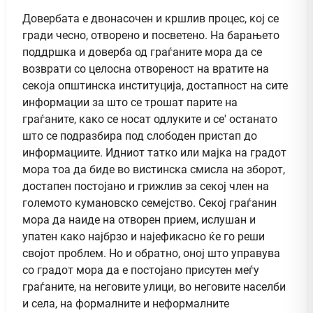
Довербата е двонасочен и кршлив процес, кој се
гради чесно, отворено и посветено. На барањето
поддршка и доверба од граѓаните мора да се
возврати со целосна отвореност на вратите на
секоја општинска институција, достапност на сите
информации за што се трошат парите на
граѓаните, како се носат одлуките и се' останато
што се подразбира под слободен пристап до
информациите. Идниот татко или мајка на градот
мора тоа да биде во вистинска смисла на зборот,
достапен постојано и грижлив за секој член на
големото кумановско семејство. Секој граѓанин
мора да наиде на отворен прием, ислушан и
упатен како најбрзо и најефикасно ќе го реши
својот проблем. Но и обратно, оној што управува
со градот мора да е постојано присутен меѓу
граѓаните, на неговите улици, во неговите населби
и села, на формалните и неформалните