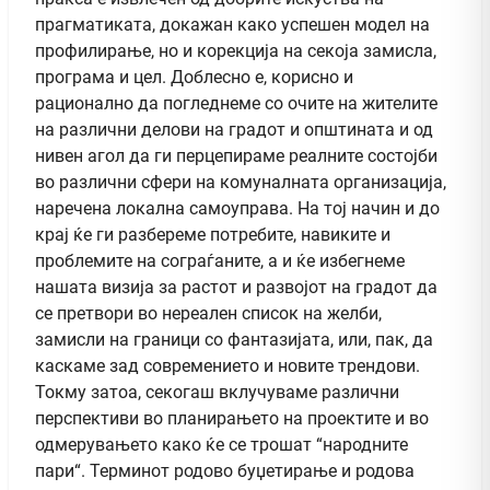
прагматиката, докажан како успешен модел на
профилирање, но и корекција на секоја замисла,
програма и цел. Доблесно е, корисно и
рационално да погледнеме со очите на жителите
на различни делови на градот и општината и од
нивен агол да ги перцепираме реалните состојби
во различни сфери на комуналната организација,
наречена локална самоуправа. На тој начин и до
крај ќе ги разбереме потребите, навиките и
проблемите на сограѓаните, а и ќе избегнеме
нашата визија за растот и развојот на градот да
се претвори во нереален список на желби,
замисли на граници со фантазијата, или, пак, да
каскаме зад современието и новите трендови.
Токму затоа, секогаш вклучуваме различни
перспективи во планирањето на проектите и во
одмерувањето како ќе се трошат “народните
пари“. Терминот родово буџетирање и родова