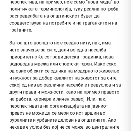
перспектива, на пример, не е само “нова мода“ во
политичката терминологија, туку реална потреба
распределбата на општинскиот буџет да
соодветствува на потребите и на граѓанките и на
граѓаните.
Затоа што воопшто не е сеедно ниту, пак, има
исто значење за сите, дали во една населба
приоритетно ќе се гради детска градинка, нова
водоводна мрежа или спортски терен. Иако секој
од овие објекти се одлика на модерното живеење
и нужност за добар квалитет на животот за сите,
секој од нив во различни населби е предуслов и за
други права и можности, како на пример правото
на работа, кариера и личен развој. Или, пак,
перспективата на организацијата на јавниот
превоз не може да се мери со ист аршин во
руралните и урбаните делови на општината. Ако
некаде е услов без кој не се може, во централните