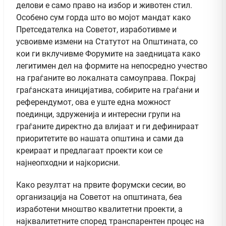
делови е само право на избор и животен стил.
Особено сум горда што во мојот мандат како
Претседателка на Советот, изработивме и
усвоивме измени на Статутот на Општината, со
кои ги вклучивме Форумите на заедницата како
легитимен дел на формите на непосредно учество
на граѓаните во локалната самоуправа. Покрај
граѓанската иницијатива, собирите на граѓани и
референдумот, ова е уште една можност
поединци, здруженија и интересни групи на
граѓаните директно да влијаат и ги дефинираат
приоритетите во нашата општина и сами да
креираат и предлагаат проекти кои се
најнеопходни и најкорисни.
Како резултат на првите форумски сесии, во
организација на Советот на општината, беа
изработени мноштво квалитетни проекти, а
најквалитетните според транспарентен процес на