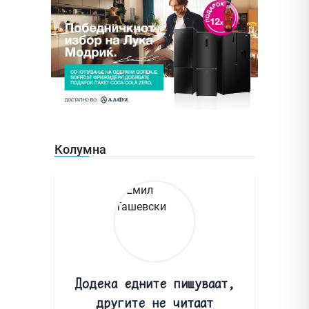
Колумна
Додека едните пишуваат,
другите не читаат