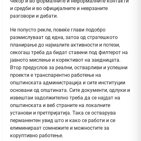
чекор и во формалните и неформалните контакти
и средби и во официјалните и неврзаните
разговори и дебати.
Не попусто рекле, повеќе глави подобро
размислуваат од една, затоа од стратешкото
планирање до најмалите активности и потези,
секогаш треба да бидат ставени под филтерот на
јавното мислење и корективот на заедницата.
Втор предуслов за реални, остварливи и успешни
проекти е транспарентно работење на
општинската администрација и сите институции
основани од општината. Сите документи, одлуки и
извештаи задолжително треба да се најдат на
општинската и веб страните на локалните
установи и претпријатија. Така се остварува
перманентен увид што и како се работи и се
елиминираат сомнежите и можностите за
коруптивно работење.