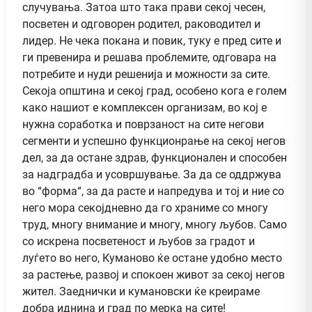
случувања. Затоа што така прави секој чесен,
посветен и одговорен родител, раководител и
лидер. Не чека покана и повик, туку е пред сите и
ги превенира и решава проблемите, одговара на
потребите и нуди решенија и можности за сите.
Секоја општина и секој град, особено кога е голем
како нашиот е комплексен организам, во кој е
нужна соработка и поврзаност на сите негови
сегменти и успешно функционрање на секој негов
дел, за да остане здрав, функционален и способен
за надградба и усовршување. За да се оддржува
во “форма“, за да расте и напредува и тој и ние со
него мора секојдневно да го храниме со многу
труд, многу внимание и многу, многу љубов. Само
со искрена посветеност и љубов за градот и
луѓето во него, Куманово ќе остане удобно место
за растење, развој и спокоен живот за секој негов
жител. Заеднички и кумановски ќе креираме
добра иднина и град по мерка на сите!