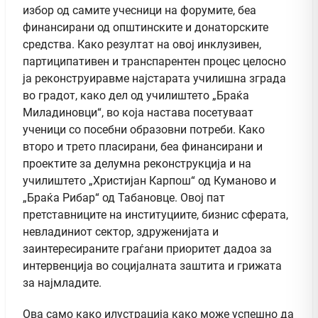
избор од самите учесници на форумите, беа
финансирани од општинските и донаторските
средства. Како резултат на овој инклузивен,
партиципативен и транспарентен процес целосно
ја реконструиравме најстарата училишна зграда
во градот, како дел од училиштето „Браќа
Миладиновци“, во која настава посетуваат
ученици со посебни образовни потреби. Како
второ и трето пласирани, беа финансирани и
проектите за делумна реконструкција и на
училиштето „Христијан Карпош“ од Куманово и
„Браќа Рибар“ од Табановце. Овој пат
претставниците на институциите, бизнис сферата,
невладиниот сектор, здруженијата и
заинтересираните граѓани приоритет дадоа за
интервенција во социјалната заштита и грижата
за најмладите.
Ова само како илустрација како може успешно да