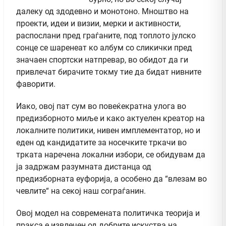
далеку од здодевно и монотоно. Мноштво на
проекти, идеи и визии, мерки и активности,
распослани пред граѓаните, под топлото јулско
сонце се шаренеат ко албум со сликички пред
значаен спортски натпревар, во обидот да ги
привлечат бирачите токму тие да бидат нивните
фаворити.
Иако, овој пат сум во повеќекратна улога во
предизборното миље и како актуелен креатор на
локалните политики, нивен имплементатор, но и
еден од кандидатите за носечките тркачи во
трката наречена локални избори, се обидувам да
ја задржам разумната дистанца од
предизборната еуфорија, а особено да “влезам во
чевлите“ на секој наш сограѓанин.
Овој модел на современата политичка теорија и
пракса е извлечен од добрите искуства на