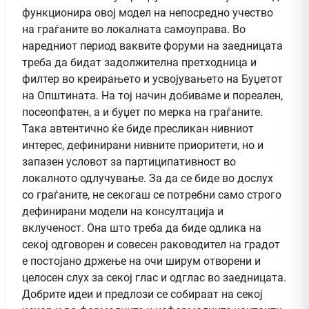
функционира овој модел на непосредно учество
на граѓаните во локалната самоуправа. Во
наредниот период ваквите форуми на заедницата
треба да бидат задолжителна претходница и
филтер во креирањето и усвојувањето на Буџетот
на Општината. На тој начин добиваме и пореален,
посеопфатен, а и буџет по мерка на граѓаните.
Така автентично ќе биде пресликан нивниот
интерес, дефинирани нивните приоритети, но и
запазен условот за партиципативност во
локалното одлучување. За да се биде во дослух
со граѓаните, не секогаш се потребни само строго
дефинирани модели на консултација и
вклученост. Она што треба да биде одлика на
секој одговорен и совесен раководител на градот
е постојано држење на очи ширум отворени и
целосен слух за секој глас и одглас во заедницата.
Добрите идеи и предлози се собираат на секој