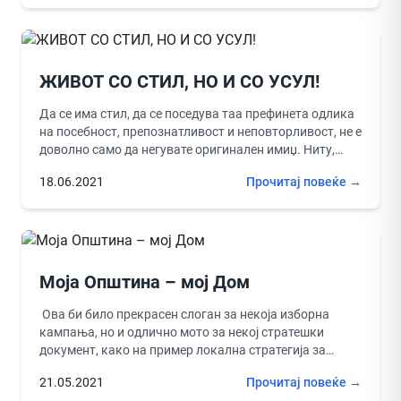
ЖИВОТ СО СТИЛ, НО И СО УСУЛ!
Да се има стил, да се поседува таа префинета одлика
на посебност, препознатливост и неповторливост, не е
доволно само да негувате оригинален имиџ. Ниту,
пак,...
18.06.2021
Прочитај повеќе →
Моја Општина – мој Дом
Ова би било прекрасен слоган за некоја изборна
кампања, но и одлично мото за некој стратешки
документ, како на пример локална стратегија за
економски развој...
21.05.2021
Прочитај повеќе →