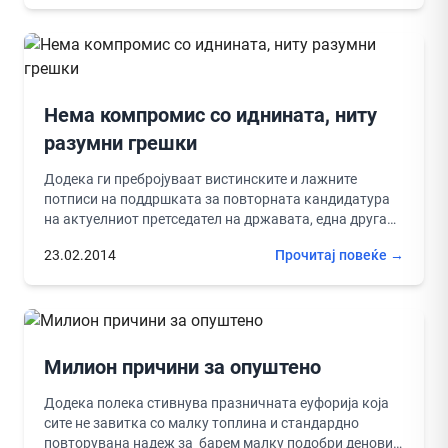
Нема компромис со иднината, ниту
разумни грешки
Додека ги пребројуваат вистинските и лажните
потписи на поддршката за повторната кандидатура
на актуелниот претседател на државата, една друга
околност во неговото промовирање од страна...
23.02.2014
Прочитај повеќе →
Милион причини за опуштено
Додека полека стивнува празничната еуфорија која
сите не завитка со малку топлина и стандардно
повторувана надеж за барем малку подобри денови,