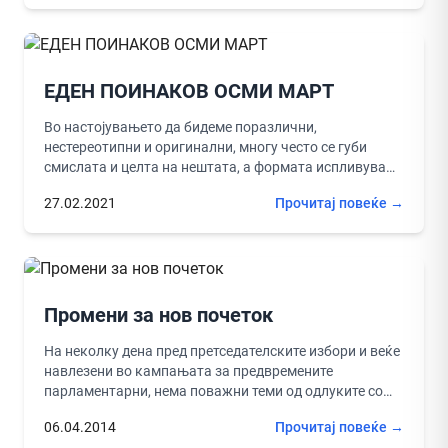
ЕДЕН ПОИНАКОВ ОСМИ МАРТ
Во настојувањето да бидеме поразлични,
нестереотипни и оригинални, многу често се губи
смислата и целта на нештата, а формата испливува
над суштината. Така, бегајќи од...
27.02.2021
Прочитај повеќе →
Промени за нов почеток
На неколку дена пред претседателските избори и веќе
навлезени во кампањата за предвремените
парламентарни, нема поважни теми од одлуките со
кои ќе дадеме белег на...
06.04.2014
Прочитај повеќе →