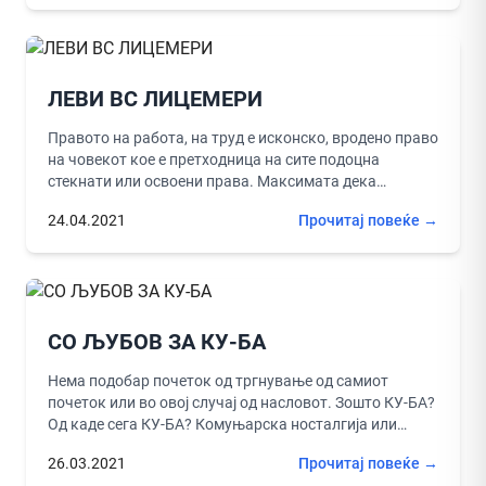
ЛЕВИ ВС ЛИЦЕМЕРИ
Правото на работа, на труд е исконско, вродено право
на човекот кое е претходница на сите подоцна
стекнати или освоени права. Максимата дека
работата го...
24.04.2021
Прочитај повеќе →
СО ЉУБОВ ЗА КУ-БА
Нема подобар почеток од тргнување од самиот
почеток или во овој случај од насловот. Зошто КУ-БА?
Од каде сега КУ-БА? Комуњарска носталгија или
транснационален проект?!...
26.03.2021
Прочитај повеќе →