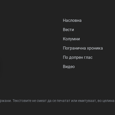
Насловна
Вести
Колумни
Погранична хроника
По допрен глас
Видео
држани.
Текстовите не смеат да се печатат или емитуваат, во целин