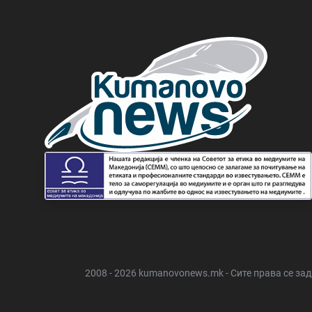
2008 - 2026 kumanovonews.mk - Сите права се за