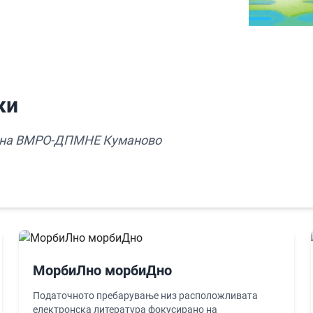
ки
К на ВМРО-ДПМНЕ Куманово
МорбиЛно морбиДно
Податочното пребарување низ расположливата
електронска литература фокусирано на