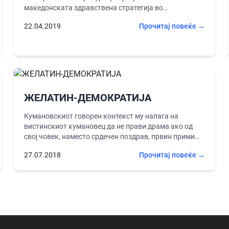
македонската здравствена стратегија во
совладувањето на актуелната епидемија на
22.04.2019
Прочитај повеќе →
морбили, случајно ме пренасочи на една траорна
статистика...
ЖЕЛАТИН-ДЕМОКРАТИЈА
Кумановскиот говорен контекст му налага на
вистинскиот кумановец да не прави драма ако од
свој човек, наместо срдечен поздрав, првин прими
срдечна пцовка.Луѓето отстрана шокирано...
27.07.2018
Прочитај повеќе →