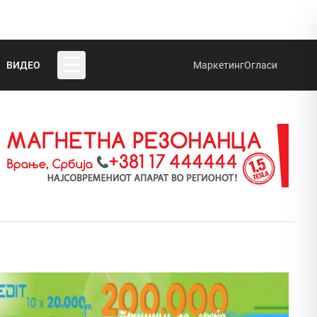
☰
ВИДЕО
Маркетинг
Огласи