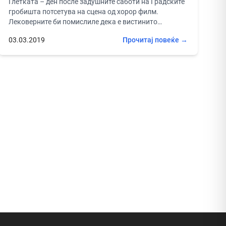
Глетката – ден после задушните саботи на Градските
гробишта потсетува на сцена од хорор филм.
Лековерните би помислиле дека е вистинито
празноверието цврсто вкоренето во...
03.03.2019
Прочитај повеќе →