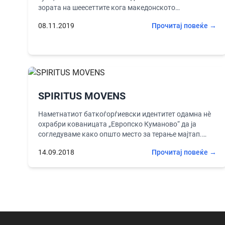
зората на шеесеттите кога македонското
социјалистичко општество свртува кон...
08.11.2019
Прочитај повеќе →
SPIRITUS MOVENS
Наметнатиот баткоѓорѓиевски идентитет одамна нè
охрабри кованицата „Европско Куманово“ да ја
согледуваме како општо место за терање мајтап.
Производот на ФБ-кампањата: „Куманово се гради!“
14.09.2018
Прочитај повеќе →
на...