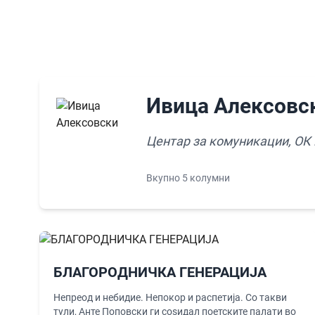
Ивица Алексовс
Центар за комуникации, О
Вкупно 5 колумни
БЛАГОРОДНИЧКА ГЕНЕРАЦИЈА
Непреод и небидие. Непокор и распетија. Со такви
тули, Анте Поповски ги соѕидал поетските палати во