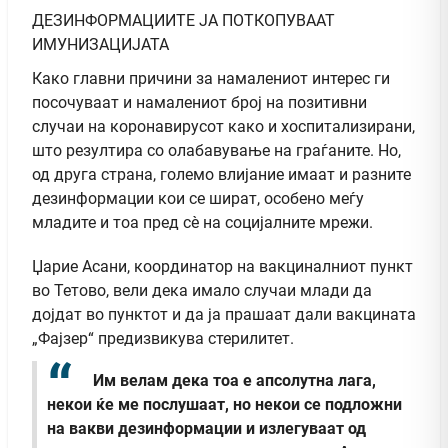
ДЕЗИНФОРМАЦИИТЕ ЈА ПОТКОПУВААТ
ИМУНИЗАЦИЈАТА
Како главни причини за намалениот интерес ги
посочуваат и намалениот број на позитивни
случаи на коронавирусот како и хоспитализирани,
што резултира со олабавување на граѓаните. Но,
од друга страна, големо влијание имаат и разните
дезинформации кои се шират, особено меѓу
младите и тоа пред сè на социјалните мрежи.
Џарие Асани, координатор на вакциналниот пункт
во Тетово, вели дека имало случаи млади да
дојдат во пунктот и да ја прашаат дали вакцината
„Фајзер“ предизвикува стерилитет.
Им велам дека тоа е апсолутна лага,
некои ќе ме послушаат, но некои се подложни
на вакви дезинформации и излегуваат од