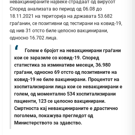
невакцинираните највеќе страдаат од вирусот
Според анализата во период од 06.08 до
18.11.2021 на територија на државата 53.682
граѓанин, се позитивни од тестирани на ковид-19,
од нив 31 отсто биле целосно вакцинирани,
односно 16.702 лица.
Голем е бројот на невакцинирани граѓани
кои се заразиле со ковид-19. Според
статистика за изминативе месеци, 36.980
граѓани, односно 69 отсто од позитивните на
ковид-19 не биле вакцинирани. Процентот на
хоспитализирани лица кои се невакцинирани е
голем, од моментално 534 хоспитализирани
пациенти, 123 се целосно вакцинирани.
Смртноста кај невакцинираните е драстично
поголема, покажува прегледот од
Министерството за здавство.