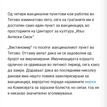
Од четири вакцинални пунктови кои работеа во
Тетово изминатово лето, сега на граѓаните им е
достапен само еден пункт за вакцинација, во
просториите на Центарот за култура „Иљо
Антески Смок“.
„Вистиномер“ го посети вакциналниот пункт во
Тетово. Оттаму велат дека не се задоволни од
бројот на имунизирани. Имунизацијата којашто
одлично се одвиваше во летниот период, сега како
да замре. Додаваат дека во последниве неколку
денови има нешто повеќе заинтересирани за
вакцинација, веројатно поради најавените
мерки
на Комисијата за заразни болести, но сепак тоа не
е некакво значително зголемување.