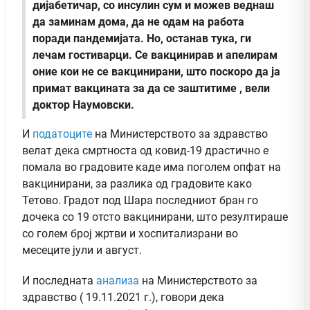
дијабетичар, со инсулин сум и можев веднаш
да заминам дома, да не одам на работа
поради пандемијата. Но, останав тука, ги
лечам гостиварци. Се вакцинирав и апелирам
оние кои не се вакцинирани, што поскоро да ја
примат вакцината за да се заштитиме , вели
доктор Наумовски.
И
податоците
на Министерството за здравство
велат дека смртноста од ковид-19 драстично е
помала во градовите каде има поголем опфат на
вакцинирани, за разлика од градовите како
Тетово. Градот под Шара последниот бран го
дочека со 19 отсто вакцинирани, што резултираше
со голем број жртви и хоспитализрани во
месеците јули и август.
И последната
анализа
на Министерството за
здравство ( 19.11.2021 г.), говори дека