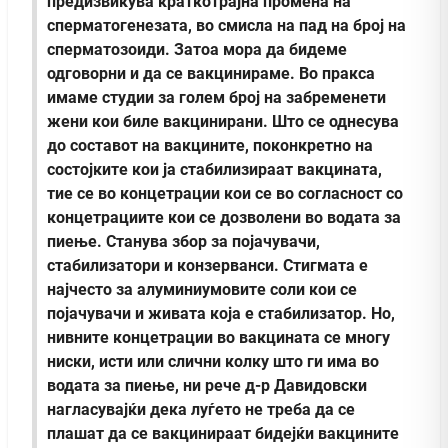
предизвикува краткотрајна промена на
сперматогенезата, во смисла на пад на број на
сперматозоиди. Затоа мора да бидеме
одговорни и да се вакцинираме. Во пракса
имаме студии за голем број на забременети
жени кои биле вакцинирани.
Што се однесува
до составот на вакцините, поконкретно на
состојките кои ја стабилизираат вакцината,
тие се во концетрации кои се во согласност со
концетрациите кои се дозволени во водата за
пиење. Станува збор за појачувачи,
стабилизатори и конзерванси. Стигмата е
најчесто за алуминиумовите соли кои се
појачувачи и живата која е стабилизатор. Но,
нивните концетрации во вакцината се многу
ниски, исти или слични колку што ги има во
водата за пиење,
ни рече д-р Давидовски
нагласувајќи дека луѓето не треба да се
плашат да се вакцинираат бидејќи вакцините