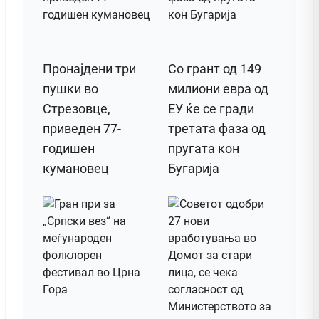
Пронајдени три
Со грант од 149
пушки во
милиони евра од
Стрезовце,
ЕУ ќе се гради
приведен 77-
третата фаза од
годишен
пругата кон
кумановец
Бугарија