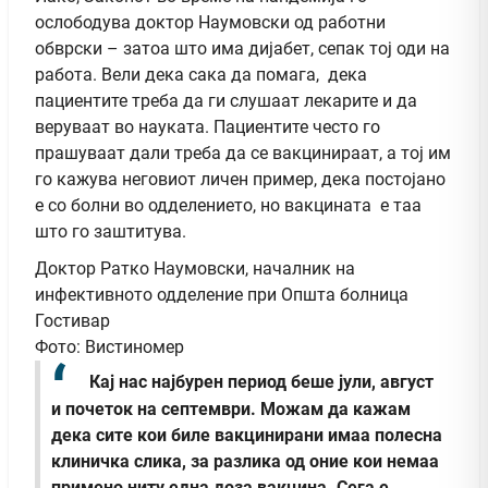
ослободува доктор Наумовски од работни
обврски – затоа што има дијабет, сепак тој оди на
работа. В
ели дека сака да помага, дека
пациентите треба да ги слушаат лекарите и да
веруваат во науката. Пациентите често го
прашуваат дали треба да се вакцинираат, а тој им
го кажува неговиот личен пример, дека постојано
е со болни во одделението, но вакцината е таа
што го заштитува.
Доктор Ратко Наумовски, началник на
инфективното одделение при Општа болница
Гостивар
Фото: Вистиномер
Кај нас најбурен период беше јули, август
и почеток на септември. Можам да кажам
дека сите кои биле вакцинирани имаа полесна
клиничка слика, за разлика од оние кои немаа
примено ниту една доза вакцина.
Сега е