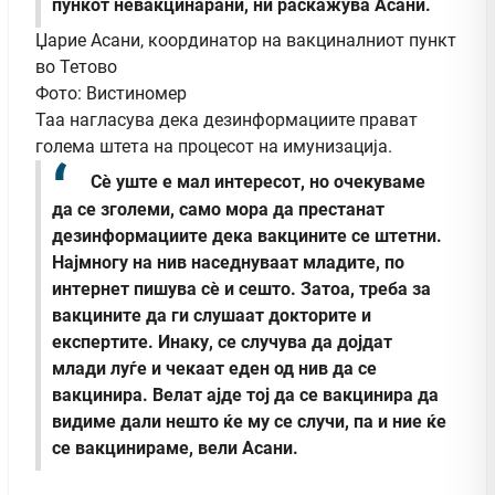
пункот невакцинарани, ни раскажува Асани.
Џарие Асани, координатор на вакциналниот пункт
во Тетово
Фото: Вистиномер
Таа нагласува дека дезинформациите прават
голема штета на процесот на имунизација.
Сè уште е мал интересот, но очекуваме
да се зголеми, само мора да престанат
дезинформациите дека вакцините се штетни.
Најмногу на нив наседнуваат младите, по
интернет пишува сè и сешто. Затоа, треба за
вакцините да ги слушаат докторите и
експертите. Инаку, се случува да дојдат
млади луѓе и чекаат еден од нив да се
вакцинира. Велат ајде тој да се вакцинира да
видиме дали нешто ќе му се случи, па и ние ќе
се вакцинираме,
вели Асани.