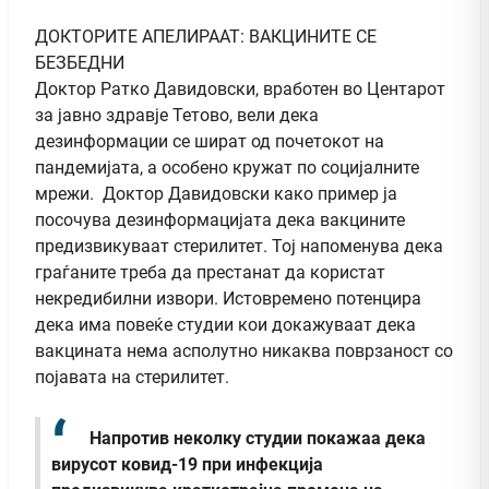
ДОКТОРИТЕ АПЕЛИРААТ: ВАКЦИНИТЕ СЕ
БЕЗБЕДНИ
Доктор Ратко Давидовски, вработен во Центарот
за јавно здравје Тетово, вели дека
д
езинформации се шират од почетокот на
пандемијата, а особено кружат по социјалните
мрежи. Доктор Давидовски како пример ја
посочува дезинформацијата дека вакцините
предизвикуваат стерилитет. Тој напоменува дека
граѓаните треба да престанат да користат
некредибилни извори. Истовремено потенцира
дека има повеќе студии кои докажуваат дека
вакцината нема асполутно никаква поврзаност со
појавата на стерилитет.
Напротив неколку студии покажаа дека
вирусот ковид-19 при инфекција