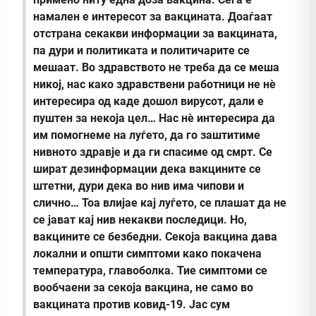
намален е интересот за вакцината. Доаѓаат
отстрана секакви информации за вакцината,
па дури и политиката и политичарите се
мешаат. Во здравството не треба да се меша
никој, нас како здравствени работници не нè
интересира од каде дошол вирусот, дали е
пуштен за некоја цел… Нас нè интересира да
им помогнеме на луѓето, да го заштитиме
нивното здравје и да ги спасиме од смрт. Се
шират дезинформации дека вакцините се
штетни, дури дека во нив има чипови и
слично… Тоа влијае кај луѓето, се плашат да не
се јават кај нив некакви последици. Но,
вакцините се безбедни. Секоја вакцина дава
локални и општи симптоми како покачена
температура, главоболка. Тие симптоми се
вообчаени за секоја вакцина, не само во
вакцината против ковид-19. Јас сум