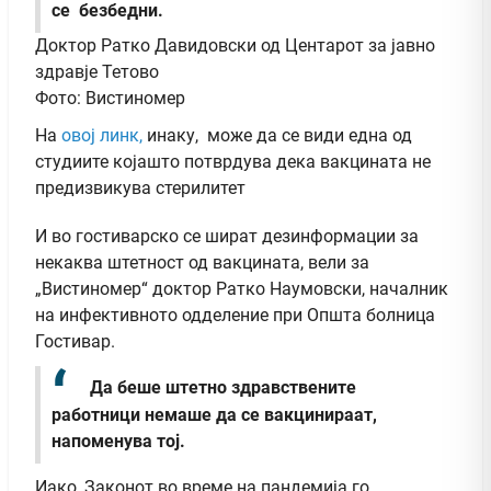
се безбедни.
Доктор Ратко Давидовски од Центарот за јавно
здравје Тетово
Фото: Вистиномер
На
овој линк,
инаку, може да се види една од
студиите којашто потврдува дека вакцината не
предизвикува стерилит
ет
И во гостиварско се шират дезинформации за
некаква штетност од вакцината, вели за
„Вистиномер“ доктор Ратко Наумовски, началник
на инфективното одделение при Општа болница
Гостивар.
Да беше штетно здравствените
работници немаше да се вакцинираат,
напоменува тој.
Иако, Законот во време на пандемија го