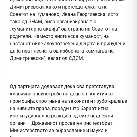
Димитриевски, како и претседателката на
Советот на Куманово, Ивана Георгиевска, исто
така од ЗНАМ, била организирана т.н.
„хуманитарна акција“ од страна на Советот на
родители. Наместо вистинска хуманост, на
настанот биле злоупотребени децата и принудени
да ја пеат песната од изборната кампања на
Димитриевски“, велат од СДСМ.
Од партијата додаваат дека ова претставува
класична злоупотреба на деца за политичка
промоција, спротивна на законите и грубо кршење
на нивните права, поради што бараат итна
институционална реакција од сите надлежни
органи – Државниот просветен инспекторат,
Министерството за образование и наука и