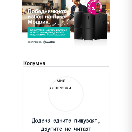
Колумна
Додека едните пишуваат,
другите не читаат