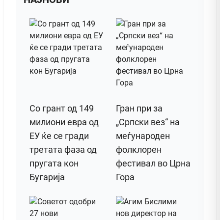
Со грант од 149
Гран при за
милиони евра од
„Српски вез“ на
ЕУ ќе се гради
меѓународен
третата фаза од
фолклорен
пругата кон
фестивал во Црна
Бугарија
Гора