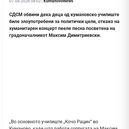
07.04.2026 08:02 |
KumanovoNews
СДСМ обвини дека деца од кумановско училиште
биле злоупотребени за политички цели, откако на
хуманитарен концерт пееле песна посветена на
градоначалникот Максим Димитриевски.
„Во основното училиште „Кочо Рацин“ во
Куманово, каде што работи сопругата на Максим