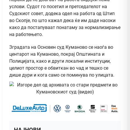
услови. Судот го посетил и претседателот на
Судскиот совет, додека одел на работа од Штип
во Скопје, по што кажал дека ќе им даде насоки
како да постапуваат понатаму за нормализирање
на работењето.
Зградата на Основен суд Куманово се наоѓа во
центарот на Куманово, покрај Општината и
Полицијата, како и други локални институции,
целиот простор е обвиткан во чад и тешко се
дише дури и кога само се поминува по улицата.
НАЈНОВИ