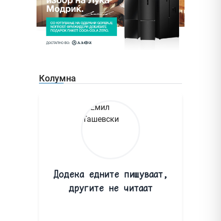
Колумна
Додека едните пишуваат,
другите не читаат