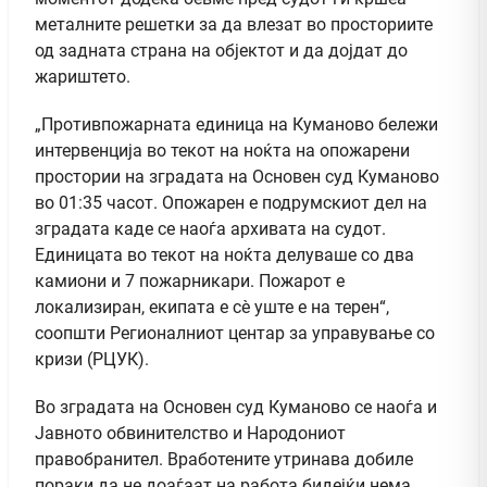
металните решетки за да влезат во просториите
од задната страна на објектот и да дојдат до
жариштето.
„Противпожарната единица на Куманово бележи
интервенција во текот на ноќта на опожарени
простории на зградата на Основен суд Куманово
во 01:35 часот. Опожарен е подрумскиот дел на
зградата каде се наоѓа архивата на судот.
Единицата во текот на ноќта делуваше со два
камиони и 7 пожарникари. Пожарот е
локализиран, екипата е сè уште е на терен“,
соопшти Регионалниот центар за управување со
кризи (РЦУК).
Во зградата на Основен суд Куманово се наоѓа и
Јавното обвинителство и Народониот
правобранител. Вработените утринава добиле
пораки да не доаѓаат на работа бидејќи нема