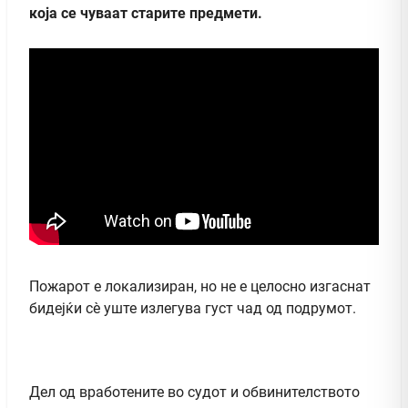
која се чуваат старите предмети.
Пожарот е локализиран, но не е целосно изгаснат
бидејќи сè уште излегува густ чад од подрумот.
Дел од вработените во судот и обвинителството