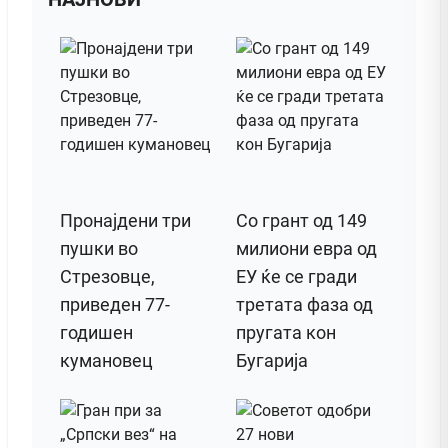
Пронајдени три
Со грант од 149
пушки во
милиони евра од
Стрезовце,
ЕУ ќе се гради
приведен 77-
третата фаза од
годишен
пругата кон
кумановец
Бугарија