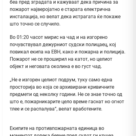
беа пред зградата и кажуваат дека причина за
пожарот најверојатно е старата електрична
инсталација, но велат дека истрагата ќе покаже
што точно се случило.
Во 01:20 часот мирис на чад и на изгорено
почувствувал дежурниот судски полицаец, кој
повикал екипа на ЕВН, како и пожарна и полиција.
Пожарот не се проширил на катот, но целиот
објект и неговата околина е во густ чад.
„Не е изгорен целиот подрум, туку само една
просторија во која се архивирани кривичните
предмети од неколку години. Не се знае точно од
што е, пожарникарите цело време гаснат но огнот
тлее и се распалува“, велат вработените.
Екипите на противпожарната единица во
моментот додека бевме пред судот ги кршеа