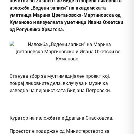
почеток во 20 часот ќе биде отворена ликовната
изложба „Водени записи“ на академската
уметница Марина Цветановска-Мартиновска од
Куманово и визуелната уметница Ивана Ожетски
од Република Хрватска.
Станува збор за мултимедијален проект кој,
покрај ликовните дела, вклучува и музичка
изведба на пијанистката Билјана Петровски.
Куратор на изложбата е Драгана Спасковска.
Проектот е поддржан од Министерството за