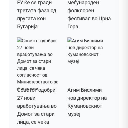
ЕУ ќе се гради
меѓународен
третата фаза од
фолклорен
пругата кон
фестивал во Црна
Бугарија
Гора
Советот одобри
Агим Бислими
27 нови
нов директор на
вработувања во
Кумановскиот
Домот за стари
музеј
лица, се чека