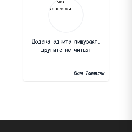
Додека едните пишуваат,
другите не читаат
Емил Ташевски