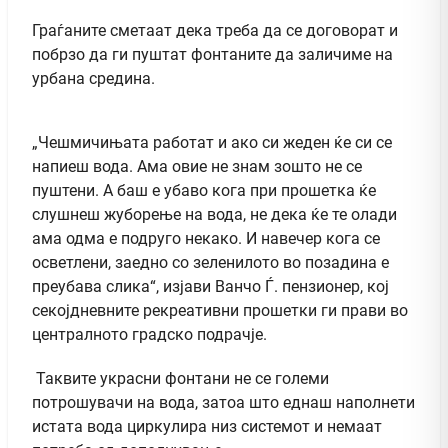
Граѓаните сметаат дека треба да се договорат и
побрзо да ги пуштат фонтаните да заличиме на
урбана средина.
„Чешмичињата работат и ако си жеден ќе си се
напиеш вода. Ама овие не знам зошто не се
пуштени. А баш е убаво кога при прошетка ќе
слушнеш жуборење на вода, не дека ќе те олади
ама одма е подруго некако. И навечер кога се
осветлени, заедно со зеленилото во позадина е
преубава слика“, изјави Ванчо Ѓ. пензионер, кој
секојдневните рекреативни прошетки ги прави во
централното градско подрачје.
Таквите украсни фонтани не се големи
потрошувачи на вода, затоа што еднаш наполнети
истата вода циркулира низ системот и немаат