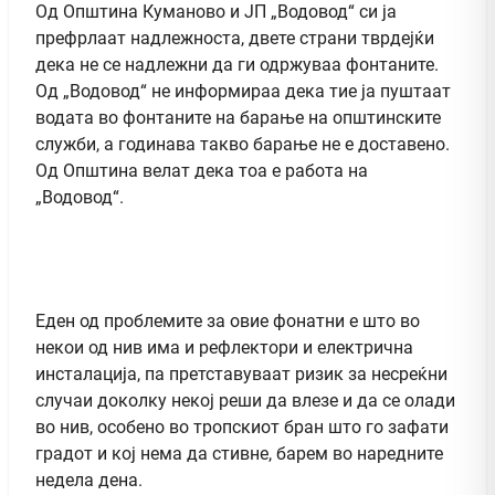
Од Општина Куманово и ЈП „Водовод“ си ја
префрлаат надлежноста, двете страни тврдејќи
дека не се надлежни да ги одржуваа фонтаните.
Од „Водовод“ не информираа дека тие ја пуштаат
водата во фонтаните на барање на општинските
служби, а годинава такво барање не е доставено.
Од Општина велат дека тоа е работа на
„Водовод“.
Еден од проблемите за овие фонатни е што во
некои од нив има и рефлектори и електрична
инсталација, па претставуваат ризик за несреќни
случаи доколку некој реши да влезе и да се олади
во нив, особено во тропскиот бран што го зафати
градот и кој нема да стивне, барем во наредните
недела дена.