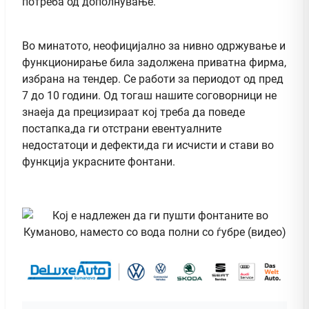
потреба од дополнување.
Во минатото, неофицијално за нивно одржување и
функционирање била задолжена приватна фирма,
избрана на тендер. Се работи за периодот од пред
7 до 10 години. Од тогаш нашите соговорници не
знаеја да прецизираат кој треба да поведе
постапка,да ги отстрани евентуалните
недостатоци и дефекти,да ги исчисти и стави во
функција украсните фонтани.