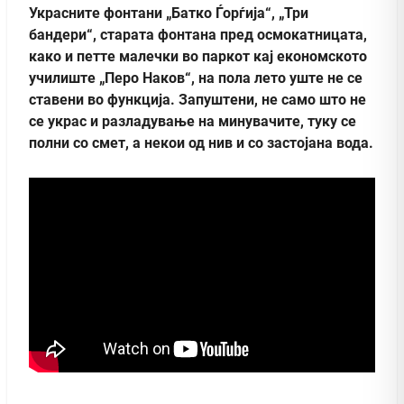
Украсните фонтани „Батко Ѓорѓија“, „Три
бандери“, старата фонтана пред осмокатницата,
како и петте малечки во паркот кај економското
училиште „Перо Наков“, на пола лето уште не се
ставени во функција. Запуштени, не само што не
се украс и разладување на минувачите, туку се
полни со смет, а некои од нив и со застојана вода.