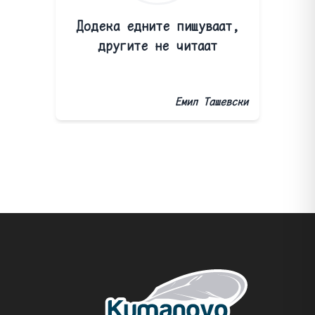
Додека едните пишуваат,
другите не читаат
Емил Ташевски