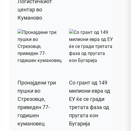
Логистичкиот
центар во
Куманово
Пронајдени три
Со грант од 149
пушки во
милиони евра од
Стрезовце,
ЕУ ќе се гради
приведен 77-
третата фаза од
годишен
пругата кон
кумановец
Бугарија