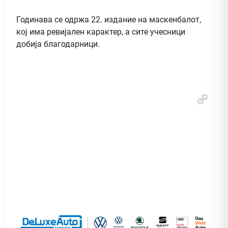
Годинава се одржа 22. издание на маскенбалот,
кој има ревијален карактер, а сите учесници
добија благодарници.