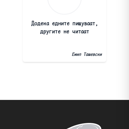
Додека едните пишуваат,
другите не читаат
Емил Ташевски