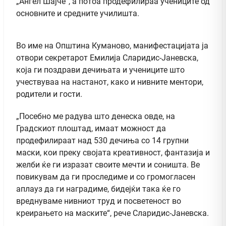
„Ангел Шајче“, а потоа продефилираа учениците од
основните и средните училишта.
Во име на Општина Куманово, манифестацијата ја
отвори секретарот Емилија Сларидис-Јаневска,
која ги поздрави дечињата и учениците што
учествуваа на настанот, како и нивните ментори,
родители и гости.
„Посебно ме радува што денеска овде, на
Градскиот плоштад, имаат можност да
продефилираат над 530 дечиња со 14 групни
маски, кои преку својата креативност, фантазија и
желби ќе ги изразат своите мечти и соништа. Ве
повикувам да ги проследиме и со громогласен
аплауз да ги наградиме, бидејќи така ќе го
вреднуваме нивниот труд и посветеност во
креирањето на маските“, рече Сларидис-Јаневска.