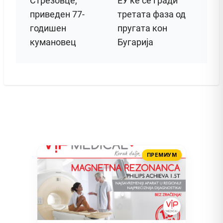
Стрезовце,
ЕУ ќе се гради
приведен 77-
третата фаза од
годишен
пругата кон
кумановец
Бугарија
ПРЕМИУМ