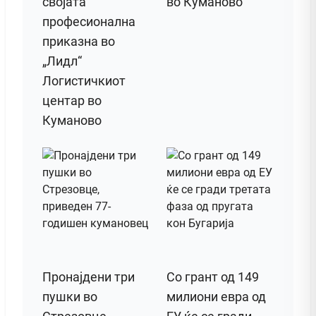
својата
во Куманово
професионална
приказна во
„Лидл“
Логистичкиот
центар во
Куманово
Пронајдени три
Со грант од 149
пушки во
милиони евра од