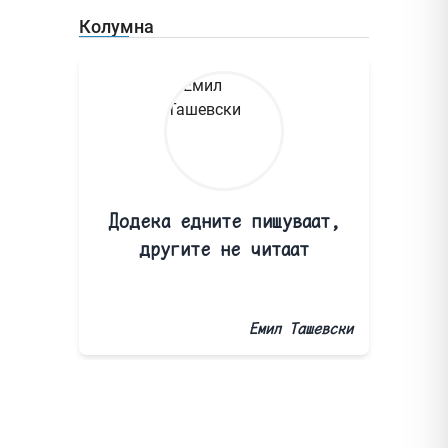
Колумна
Додека едните пишуваат,
другите не читаат
Емил Ташевски