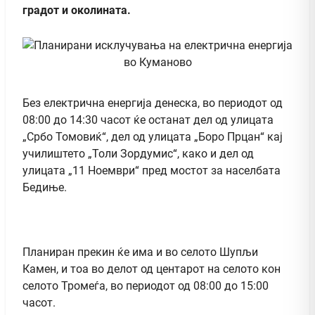
градот и околината.
Без електрична енергија денеска, во периодот од
08:00 до 14:30 часот ќе останат дел од улицата
„Србо Томовиќ“, дел од улицата „Боро Прцан“ кај
училиштето „Толи Зордумис“, како и дел од
улицата „11 Ноември“ пред мостот за населбата
Бедиње.
Планиран прекин ќе има и во селото Шупљи
Камен, и тоа во делот од центарот на селото кон
селото Тромеѓа, во периодот од 08:00 до 15:00
часот.