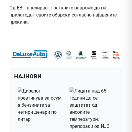
Од ЕВН апелираат граѓаните навреме да ги
прилагодат своите обврски согласно најавените
прекини.
НАЈНОВИ