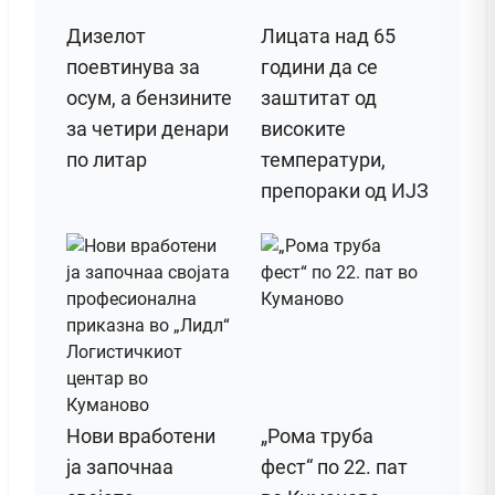
Дизелот
Лицата над 65
поeвтинува за
години да се
осум, а бензините
заштитат од
за четири денари
високите
по литар
температури,
препораки од ИЈЗ
Нови вработени
„Рома труба
ја започнаа
фест“ по 22. пат