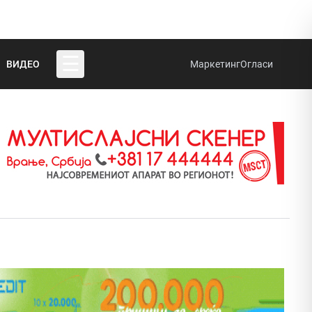
☰
ВИДЕО
Маркетинг
Огласи