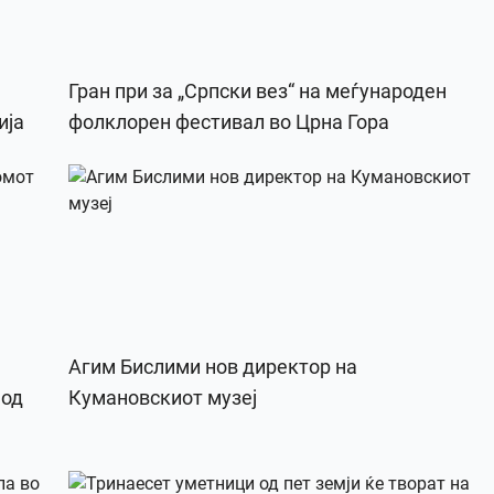
Гран при за „Српски вез“ на меѓународен
ија
фолклорен фестивал во Црна Гора
Агим Бислими нов директор на
 од
Кумановскиот музеј