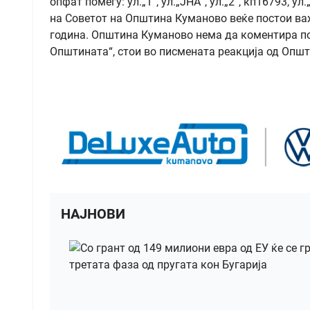
опфат помеѓу: ул.„1”, ул.„ЈНА“, ул.„2“, кп16793, 
на Советот на Општина Куманово веќе постои ва
година. Општина Куманово нема да коментира пол
Општината“, стои во писмената реакција од Општ
НАЈНОВИ