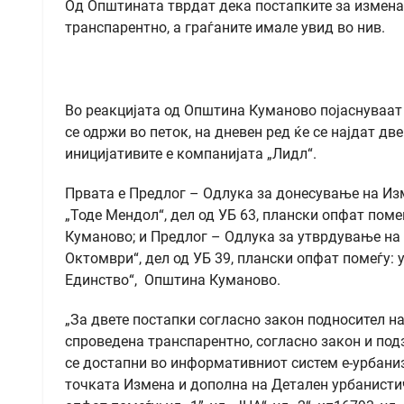
Од Општината тврдат дека постапките за измена
транспарентно, а граѓаните имале увид во нив.
Во реакцијата од Општина Куманово појаснуваат 
се одржи во петок, на дневен ред ќе се најдат дв
иницијативите е компанијата „Лидл“.
Првата е Предлог – Одлука за донесување на Изм
„Тоде Мендол“, дел од УБ 63, плански опфат помеѓу
Куманово; и Предлог – Одлука за утврдување на 
Октомври“, дел од УБ 39, плански опфат помеѓу: 
Единство“, Општина Куманово.
„За двете постапки согласно закон подносител н
спроведена транспарентно, согласно закон и под
се достапни во информативниот систем е-урбаниз
точката Измена и дополна на Детален урбанистичк