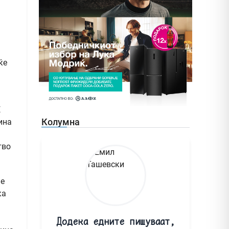
ќе
Е
Колумна
тина
тво
 е
ка
Додека едните пишуваат,