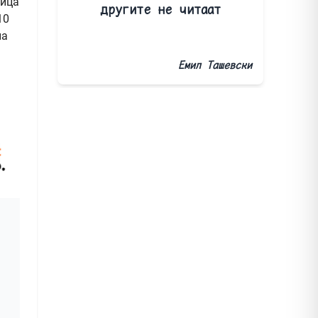
ница
другите не читаат
10
на
Емил Ташевски