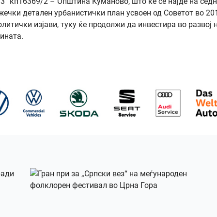
ул.„3“ кп16369/2 – Општина Куманово, што ќе се најде на сед
жечки детален урбанистички план усвоен од Советот во 20
итички изјави, туку ќе продолжи да инвестира во развој 
ината.