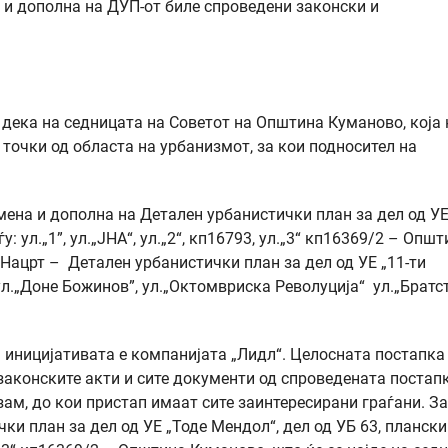
 и дополна на ДУП-от биле спроведени законски и
дека на седницата на Советот на Општина Куманово, која 
е точки од областа на урбанизмот, за кои подносител на
ена и дополна на Детален урбанистички план за дел од У
: ул.„1”, ул.„ЈНА“, ул.„2“, кп16793, ул.„3“ кп16369/2 – Опш
Нацрт – Детален урбанистички план за дел од УЕ „11-ти
ул.„Доне Божинов”, ул.„Октомвриска Револуција“ ул.„Братс
а иницијативата е компанијата „Лидл“. Целосната постапка
законските акти и сите документи од спроведената постап
ам, до кои пристап имаат сите заинтересирани граѓани. За
и план за дел од УЕ „Тоде Мендол“, дел од УБ 63, плански