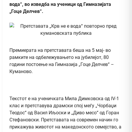
вода“, во изведба на ученици од Гимназијата
„Гоце Делчев“.
Премиерата на претставата беша на 5 мај- во
рамките на одбележувањето на јубилејот, 80
години постоење на Гимназија „Гоце Делчев“ –
Куманово.
Текстот е на ученичката Мила Димковска од IV-1
клас и претставува драмски спој меѓу „Чорбаџи
Теодос“ од Васил Иљоски и „Диво месо“ од Горан
Стефановски. Претставата на современ начин го
прикажува животот на македонското семејство, а