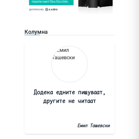
Колумна
Додека едните пишуваат,
другите не читаат
Емил Ташевски