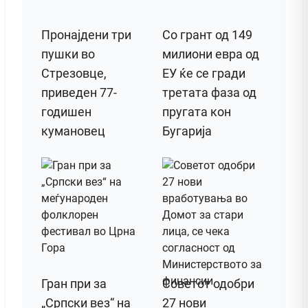
Пронајдени три
Со грант од 149
пушки во
милиони евра од
Стрезовце,
ЕУ ќе се гради
приведен 77-
третата фаза од
годишен
пругата кон
кумановец
Бугарија
Гран при за
Советот одобри
„Српски вез“ на
27 нови