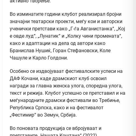
активно творење.
Во изминатите години клубот реализирал бројни
значајни театарски проекти, меѓу кои и авторски
ученички претстави како „Г-ѓа Авганистанка“, „Кој
е овде луд“, „Лунатик“ и „Колку чини промената“,
како и адаптации на дела од автори како
Бранислав Нушиќ, Горан Стефановски, Коле
Чашуле и Карло Голдони.
Особено се издвојуваат фестивалските успеси на
ДАФ Кочани, каде драмскиот клуб освоил
награди за главна женска улога, споредна улога,
текст и режија. Клубот успешно се претставил и на
меѓународните драмски фестивали во Требиње,
Република Српска, како и на фестивалот
„Фестимир“ во Земун, Србија.
Во поновата продукција се вбројуваат и
претставите „Нашата Коштана“ (2022),