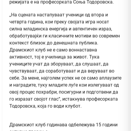
режијата е на професорката Соња Тодоровска.
„На сцената настапуваат ученици од втора и
четврта година, кои преку својата игра носат
силна младинска енергија и автентичен израз,
обработувајќи ги класичните мотиви во современ
контекст близок до денешната публика.
Драмскиот клуб не е само воннаставна
активност, тој е училница за живот. Тука
учениците учат да зборуваат, да слушаат, да
чувствуваат, да соработуваат и да веруваат во
себе. За мене, најголем успех не се само аплаузите
и наградите, туку младите луѓе кои излегуваат од
овој процес похрабри, посигурни и подготвени да
го изразат својот глас“, истакнува професорката
Тодоровска, која го води клубот.
Драмскиот клуб годинава одбележува 15 години