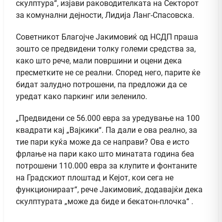
скулптура“, изјави раководителката на Секторот
за комунални дејности, Лидија Ланг-Спасовска.
Советникот Благојче Јакимовиќ од НСДП праша
зошто се предвидени толку големи средства за,
како што рече, мали површини и оцени дека
пресметките не се реални. Според него, парите ќе
бидат залудно потрошени, па предложи да се
уредат како паркинг или зеленило.
„Предвидени се 56.000 евра за уредување на 100
квадрати кај „Вајкики“. Па дали е ова реално, за
тие пари куќа може да се направи? Ова е исто
фрлање на пари како што минатата година беа
потрошени 110.000 евра за клупите и фонтаните
на Градскиот плоштад и Кејот, кои сега не
функционираат“, рече Јакимовиќ, додавајќи дека
скулптурата „може да биде и бекатон-плочка“ .