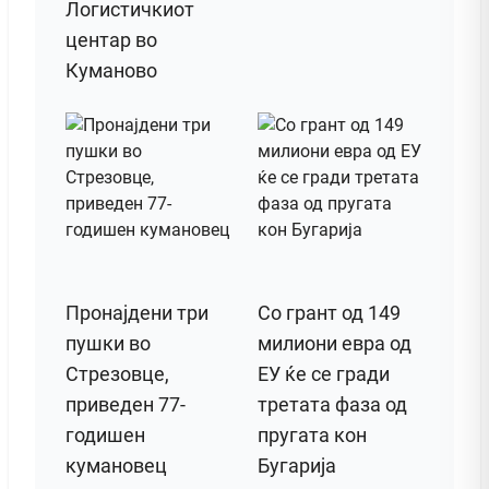
Логистичкиот
центар во
Куманово
Пронајдени три
Со грант од 149
пушки во
милиони евра од
Стрезовце,
ЕУ ќе се гради
приведен 77-
третата фаза од
годишен
пругата кон
кумановец
Бугарија