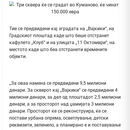
Тие се предвидени кај зградата на „Вајкики“, на
Градскиот плоштад каде што беше отстранет
кафулето „Клуб“ и на улицата „11 Октомври“, на
местото каде што беа отстранети времените
објекти.
„За оваа намена се предвидени 9,5 милиони
денари. За скверот кај „Вајкики“ се предвидени 4
милиони денари, за дел од плоштадот 2,5 милиони
денари, а за просторот над џамијата 3 милиони
денари. Просторот ќе се реконструира, ќе се
постави урбана опрема, осветлување, детски
реквизити, зеленило, а планирано е и поставување