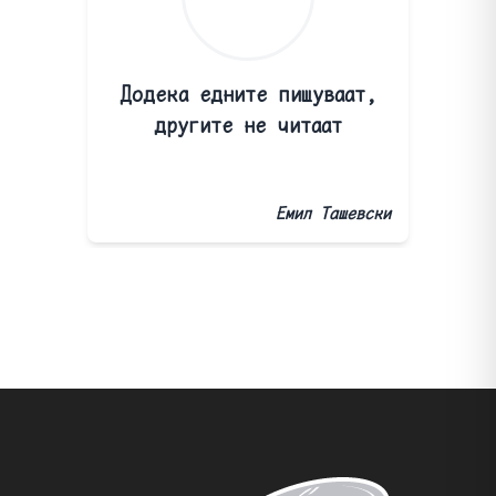
Додека едните пишуваат,
другите не читаат
Емил Ташевски