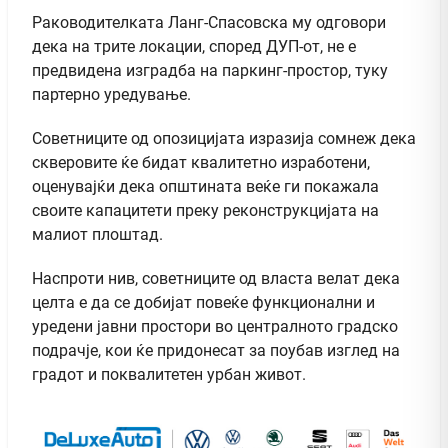
Раководителката Ланг-Спасовска му одговори
дека на трите локации, според ДУП-от, не е
предвидена изградба на паркинг-простор, туку
партерно уредување.
Советниците од опозицијата изразија сомнеж дека
скверовите ќе бидат квалитетно изработени,
оценувајќи дека општината веќе ги покажала
своите капацитети преку реконструкцијата на
малиот плоштад.
Наспроти нив, советниците од власта велат дека
целта е да се добијат повеќе функционални и
уредени јавни простори во централното градско
подрачје, кои ќе придонесат за поубав изглед на
градот и поквалитетен урбан живот.