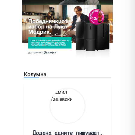
Колумна
Додека едните пишуваат,