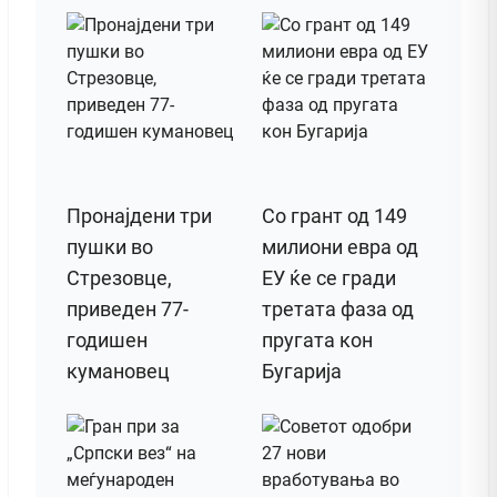
Пронајдени три
Со грант од 149
пушки во
милиони евра од
Стрезовце,
ЕУ ќе се гради
приведен 77-
третата фаза од
годишен
пругата кон
кумановец
Бугарија