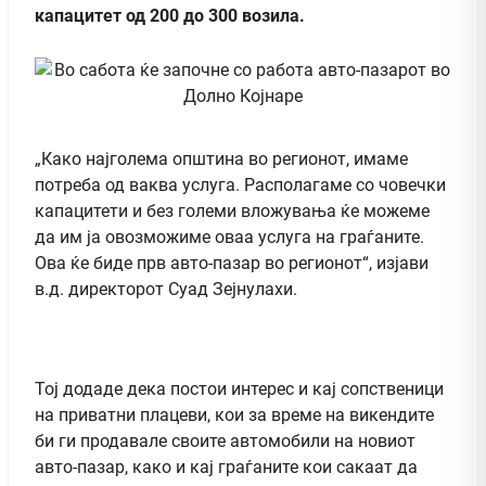
капацитет од 200 до 300 возила.
„Како најголема општина во регионот, имаме
потреба од ваква услуга. Располагаме со човечки
капацитети и без големи вложувања ќе можеме
да им ја овозможиме оваа услуга на граѓаните.
Ова ќе биде прв авто-пазар во регионот“, изјави
в.д. директорот Суад Зејнулахи.
Тој додаде дека постои интерес и кај сопственици
на приватни плацеви, кои за време на викендите
би ги продавале своите автомобили на новиот
авто-пазар, како и кај граѓаните кои сакаат да