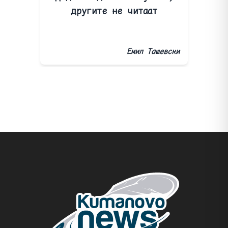
другите не читаат
Емил Ташевски