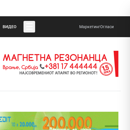
☰
ВИДЕО
Маркетинг
Огласи