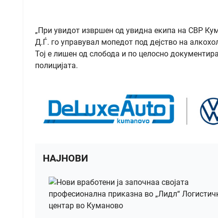
„При увидот извршен од увидна екипа на СВР Кум
Д.Ѓ. го управувал мопедот под дејство на алкохо
Тој е лишен од слобода и по целосно документира
полицијата.
НАЈНОВИ