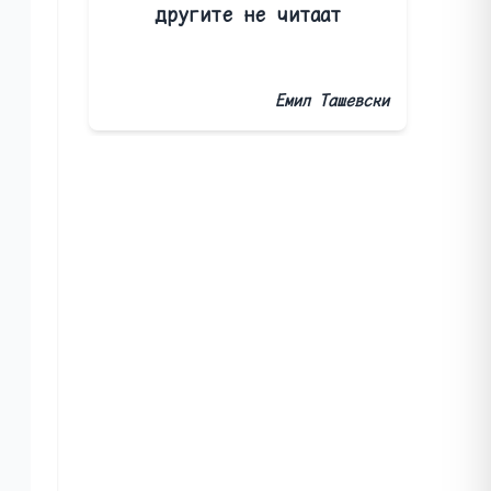
другите не читаат
Емил Ташевски