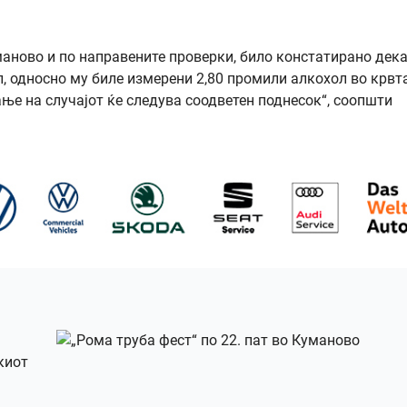
аново и по направените проверки, било констатирано дек
л, односно му биле измерени 2,80 промили алкохол во крвт
ње на случајот ќе следува соодветен поднесок“, соопшти