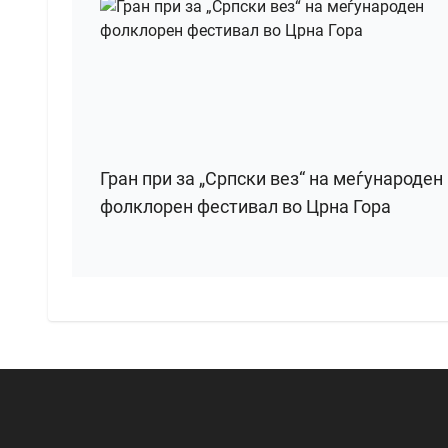
Гран при за „Српски вез“ на меѓународен
фолклорен фестивал во Црна Гора