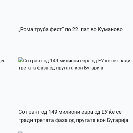
„Рома труба фест“ по 22. пат во Куманово
Со грант од 149 милиони евра од ЕУ ќе се
гради третата фаза од пругата кон Бугарија