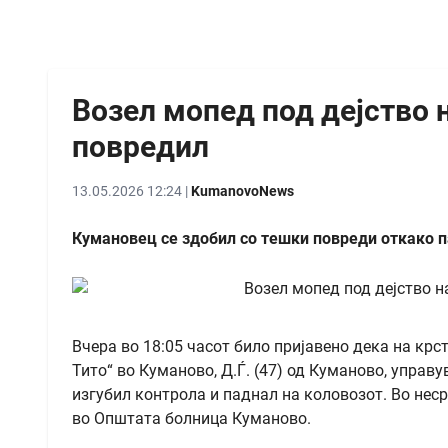
Возел мопед под дејство н
повредил
13.05.2026 12:24 |
KumanovoNews
Кумановец се здобил со тешки повреди откако п
Вчера во 18:05 часот било пријавено дека на кр
Тито“ во Куманово, Д.Ѓ. (47) од Куманово, управ
изгубил контрола и паднал на коловозот. Во неср
во Општата болница Куманово.