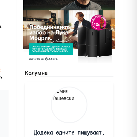
а
а.
Колумна
Додека едните пишуваат,