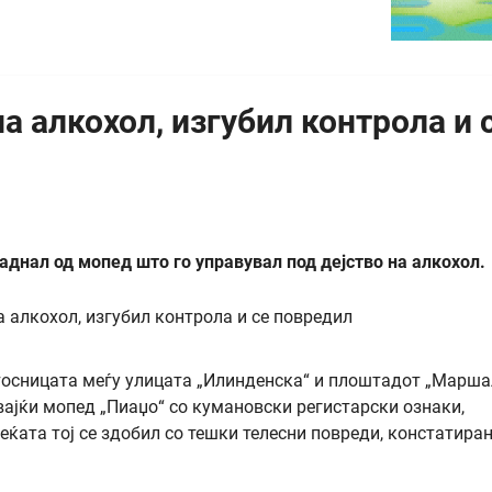
а алкохол, изгубил контрола и 
аднал од мопед што го управувал под дејство на алкохол.
стосницата меѓу улицата „Илинденска“ и плоштадот „Марша
увајќи мопед „Пиаџо“ со кумановски регистарски ознаки,
еќата тој се здобил со тешки телесни повреди, констатира