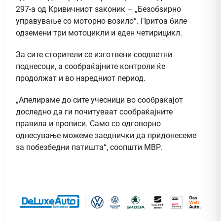
297-а од Кривичниот законик – „Безобѕирно
управување со моторно возило“. Притоа биле
одземени три мотоцикли и еден четирицикл.
За сите сторители се изготвени соодветни
поднесоци, а сообраќајните контроли ќе
продолжат и во наредниот период.
„Апелираме до сите учесници во сообраќајот
доследно да ги почитуваат сообраќајните
правила и прописи. Само со одговорно
однесување можеме заеднички да придонесеме
за побезбедни патишта“, соопшти МВР.