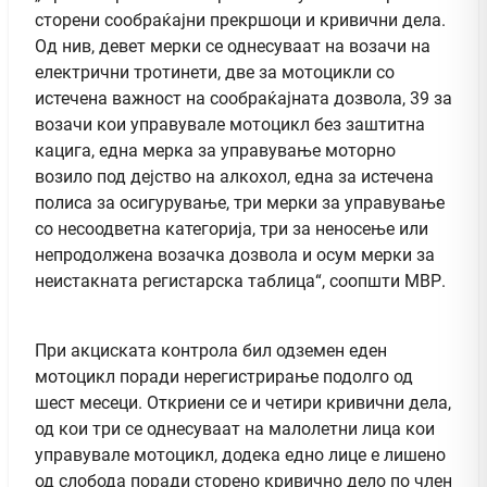
сторени сообраќајни прекршоци и кривични дела.
Од нив, девет мерки се однесуваат на возачи на
електрични тротинети, две за мотоцикли со
истечена важност на сообраќајната дозвола, 39 за
возачи кои управувале мотоцикл без заштитна
кацига, една мерка за управување моторно
возило под дејство на алкохол, една за истечена
полиса за осигурување, три мерки за управување
со несоодветна категорија, три за неносење или
непродолжена возачка дозвола и осум мерки за
неистакната регистарска таблица“, соопшти МВР.
При акциската контрола бил одземен еден
мотоцикл поради нерегистрирање подолго од
шест месеци. Откриени се и четири кривични дела,
од кои три се однесуваат на малолетни лица кои
управувале мотоцикл, додека едно лице е лишено
од слобода поради сторено кривично дело по член