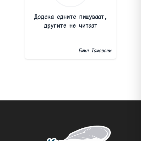
Додека едните пишуваат,
другите не читаат
Емил Ташевски