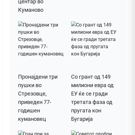
центар во
Куманово
Пронајдени три
Со грант од 149
пушки во
милиони евра од
Стрезовце,
ЕУ ќе се гради
приведен 77-
третата фаза од
годишен
пругата кон
кумановец
Бугарија