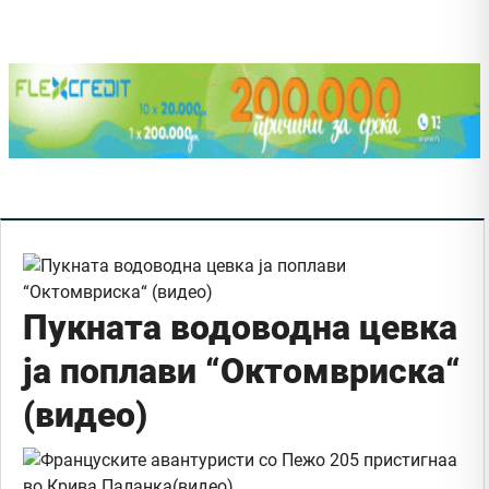
Пукната водоводна цевка
ја поплави “Октомвриска“
(видео)