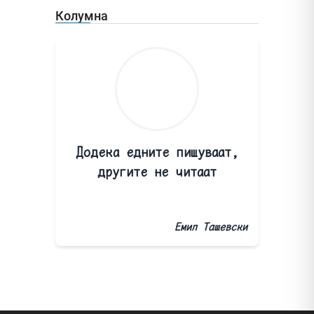
Колумна
Додека едните пишуваат,
другите не читаат
Емил Ташевски