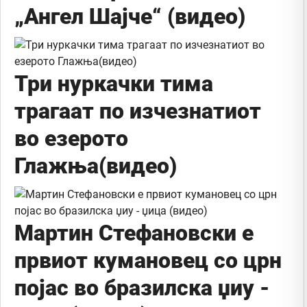
„Ангел Шајче“ (видео)
Три нуркачки тима
трагаат по изчезнатиот
во езерото
Глажња(видео)
Мартин Стефановски e
првиот кумановец со црн
појас во бразилска џиу -