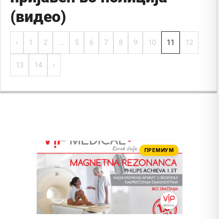
(видео)
‹
1
2
...
5
6
7
8
9
10
11
12
13
14
›
ПРЕМИУМ