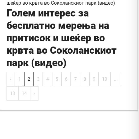
Голем интерес за
бесплатно мерења на
притисок и шеќер во
крвта во Соколанскиот
парк (видео)
‹
1
2
3
4
5
6
7
8
9
10
...
13
14
›