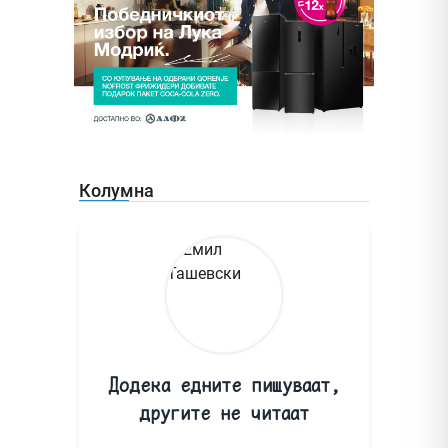
Колумна
Додека едните пишуваат,
другите не читаат