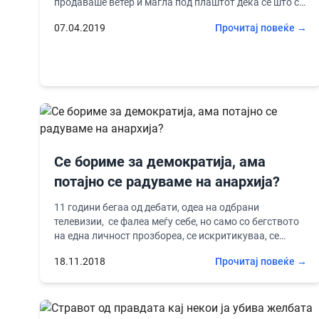
продаваше ветер и магла под плаштот дека се што се
прави...
07.04.2019
Прочитај повеќе →
Се бориме за демократија, ама
потајно се радуваме на анархија?
11 години бегаа од дебати, одеа на одбрани
телевизии, се фалеа меѓу себе, но само со бегството
на една личност прозбореа, се искритикуваа, се
извинуваа, ...
18.11.2018
Прочитај повеќе →