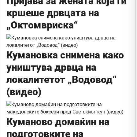
Пријава за жената која ги
кршеше дрвцата на
„Октомвриска“
Кумановка снимена како
уништува дрвца на
локалитетот „Водовод“
(видео)
Куманово домаќин на
подготовките на