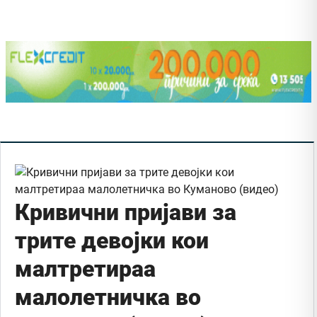
Кривични пријави за
трите девојки кои
малтретираа
малолетничка во