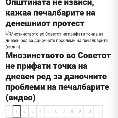
Општината нè извиси,
кажаа печалбарите на
денешниот протест
Мнозинството во Советот
не прифати точка на
дневен ред за даночните
проблеми на печалбарите
(видео)
‹
1
2
3
4
5
6
7
8
9
10
...