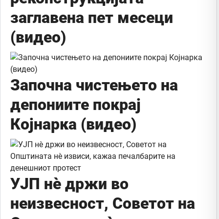
заглавена пет месеци
(видео)
Започна чистењето на
депониите покрај
Којнарка (видео)
УЈП нè држи во
неизвесност, Советот на