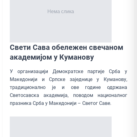
Свети Сава обележен свечаном
академијом у Куманову
У организацији Демократске партије Срба у
Македонији и Српске заједнице у Куманову,
традиционално је и ове године одржана
Светосавска академија, поводом националног
празника Срба у Македонији – Светог Саве.