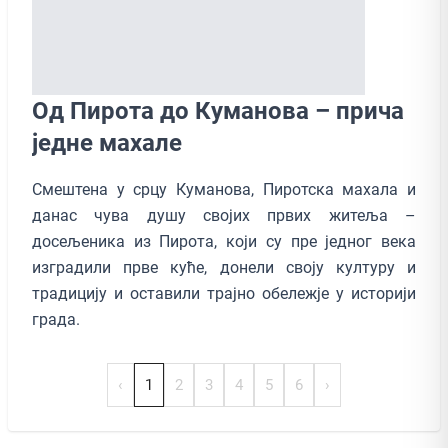
Од Пиротa до Кумановa – прича
једне махале
Смештена у срцу Куманова, Пиротска махала и
данас чува душу својих првих житеља –
досељеника из Пирота, који су пре једног века
изградили прве куће, донели своју културу и
традицију и оставили трајно обележје у историји
града.
‹
1
2
3
4
5
6
›