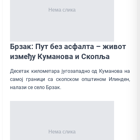
Брзак: Пут без асфалта – живот
између Куманова и Скопља
Десетак километара југозападно од Куманова на
самој граници са скопском општином Илинден,
налази се село Брзак.