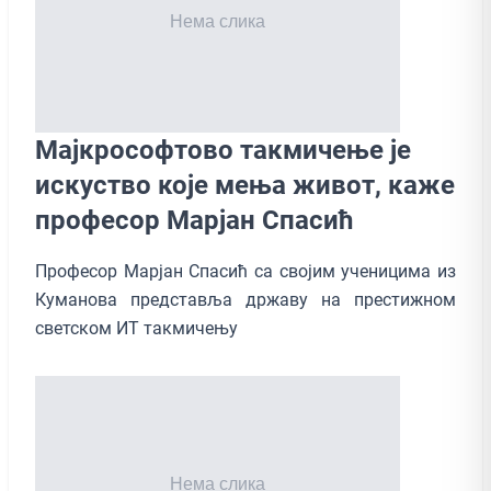
Мајкрософтово такмичење је
искуство које мења живот, каже
професор Марјан Спасић
Професор Марјан Спасић са својим ученицима из
Куманова представља државу на престижном
светском ИТ такмичењу