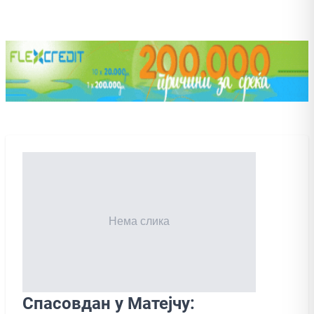
Спасовдан у Матејчу: