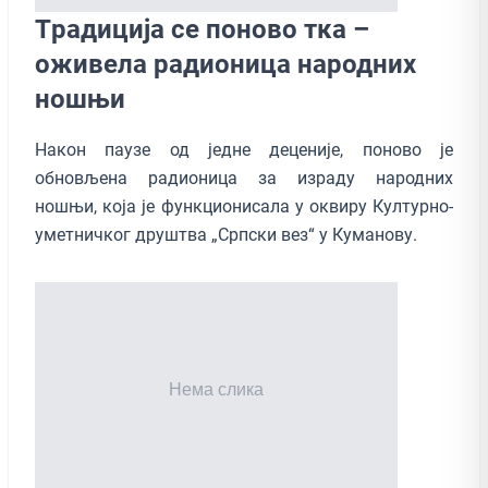
Tрадиција се поново тка –
оживела радионица народних
ношњи
Након паузе од једне деценије, поново је
обновљена радионица за израду народних
ношњи, која је функционисала у оквиру Културно-
уметничког друштва „Српски вез“ у Куманову.