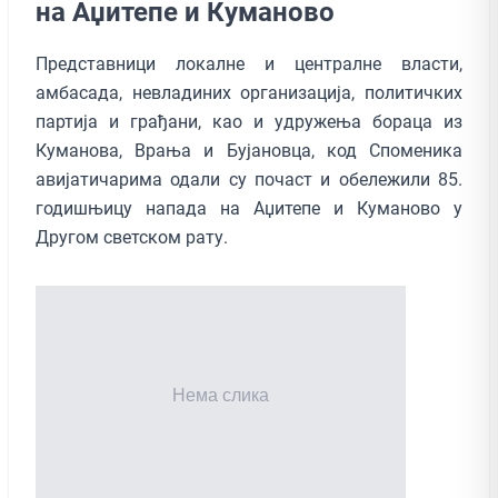
на Аџитепе и Куманово
Представници локалне и централне власти,
амбасада, невладиних организација, политичких
партија и грађани, као и удружења бораца из
Куманова, Врања и Бујановца, код Споменика
авијатичарима одали су почаст и обележили 85.
годишњицу напада на Аџитепе и Куманово у
Другом светском рату.