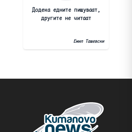
Додека едните пишуваат,
другите не читаат
Емил Ташевски