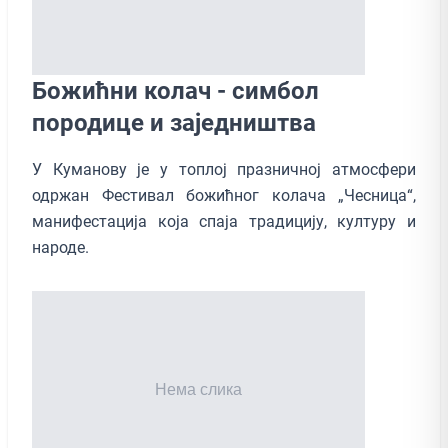
Божићни колач - симбол
породице и заједништва
У Куманову је у топлој празничној атмосфери
одржан Фестивал божићног колача „Чесница“,
манифестација која спаја традицију, културу и
народе.