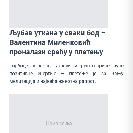
Љубав уткана у сваки бод –
Валентина Миленковић
проналази срећу у плетењу
Торбице, играчке, украси и рукотворине пуне
позитивне енергије – плетење је за Вању
медитација и највећа животна радост.