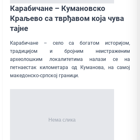
Карабичане – Кумановско
Краљево са тврђавом која чува
тајне
Карабичане – село са богатом историјом,
традицијом и бројним неистраженим
археолошким локалитетима налази се на
петнаестак километара од Куманова, на самој
македонско-српској граници.