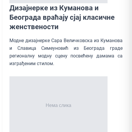
Дизајнерке из Куманова и
Београда враћају сјај класичне
женствености
Модне дизајнерке Сара Величковска из Куманова
и Славица Симеуновић из Београда граде
регионалну модну сцену посвећену дамама са
изграђеним стилом.