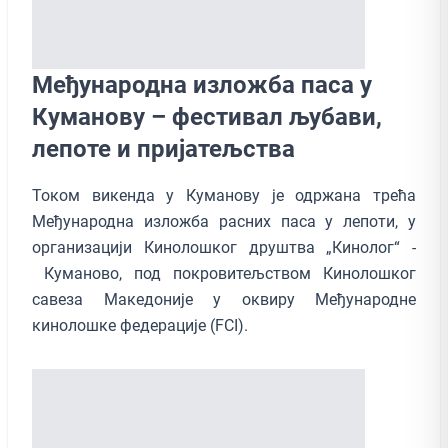
Међународна изложба паса у
Куманову – фестивал љубaви,
лепоте и пријатељства
Током викенда у Куманову је одржана трећа
Међународна изложба расних паса у лепоти, у
организацији Кинолошког друштва „Кинолог“ -
Куманово, под покровитељством Кинолошког
савеза Македоније у оквиру Међународне
кинолошке федерације (FCI).