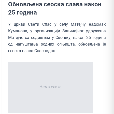
Обновљена сеоска слава након
25 година
У цркви Свети Спас у селу Матејчу надомак
Куманова, у организацији Завичајног удружења
Матејче са седиштем у Скопљу, након 25 година
од напуштања родних огњишта, обновљена је
сеоска слава Спасовдан.