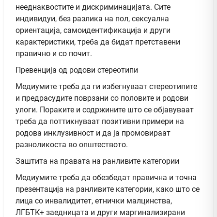
нееднаквостите и дискриминацијата. Сите
индивидуи, без разлика на пол, сексуална
ориентација, самоидентификација и други
карактеристики, треба да бидат претставени
правично и со почит.
Превенција од родови стереотипи
Медиумите треба да ги избегнуваат стереотипите
и предрасудите поврзани со половите и родови
улоги. Пораките и содржините што се објавуваат
треба да поттикнуваат позитивни примери на
родова инклузивност и да ја промовираат
разноликоста во општеството.
Заштита на правата на ранливите категории
Медиумите треба да обезбедат правична и точна
презентација на ранливите категории, како што се
лица со инвалидитет, етнички малцинства,
ЛГБТК+ заедницата и други маргинализирани