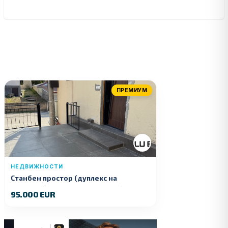
ПРЕМИУМ
НЕДВИЖНОСТИ
Станбен простор (дуплекс на
продажба) – Ул. Стојан Арсов бр. 1,
95.000 EUR
Куманово