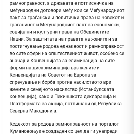
рамноправност, а државата е потписничка на
меѓународни договори меѓу кои се Меѓународниот
пакт за граѓански и политички права на човекот и
граѓанинот и Меѓународниот пакт за економски,
социјални и културни права на Обединетите
Нации. За заштитата на правата на жените и за
постигнување родова еднаквост и рамноправност
во сите сфери на општествениот живот, особено се
значајни Конвенцијата за елиминација на сите
форми на дискриминација врз жените и
Конвенцијата на Советот на Европа за
спречување и борба против насилството врз
жените и семејното насилство (Истанбулската
конвенција), како и Пекиншката декларација и
Платформата за акција, потпишани од Република
Северна Македонија.
Кодексот за родова рамноправност на порталот
Кумановоњуз е создаден со цел да ги унапреди