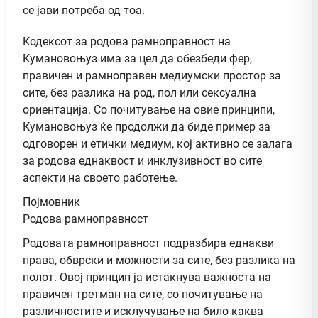
се јави потреба од тоа.
Кодексот за родова рамноправност на
Кумановоњуз има за цел да обезбеди фер,
правичен и рамноправен медиумски простор за
сите, без разлика на род, пол или сексуална
ориентација. Со почитување на овие принципи,
Кумановоњуз ќе продолжи да биде пример за
одговорен и етички медиум, кој активно се залага
за родова еднаквост и инклузивност во сите
аспекти на своето работење.
Појмовник
Родова рамноправност
Родовата рамноправност подразбира еднакви
права, обврски и можности за сите, без разлика на
полот. Овој принцип ја истакнува важноста на
правичен третман на сите, со почитување на
различностите и исклучување на било каква