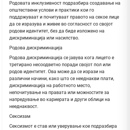
Родовата инклузивност подразбира создавање на
општествени услови и практики кои го
поддржуваат и почитуваат правото на секое лице
да се изразува и живее во согласност со својот
родови идентитет, без да биде изложено на
дискриминација или насилство.
Родова дискриминација
Родова дискриминација се јавува кога лицето е
третирано несоодветно поради својот пол или
родов идентитет. Ова може да се изрази на
различни начини, како што се нееднакви плати,
дискриминација на работното место,
непочитување на правата или можностите за
напредување во кариерата и други облици на
нееднаквост.
Сексизам
Сексизмот е став или уверување кое подразбира