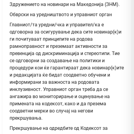
Здружението на новинари на Македонија (ЗНМ).
Обврски на уредништвото и управниот орган
Главниот/та уредни/чка и управител/ка е
одговорна за осигурување дека сите новинар(к)и
ги почитуваат принципите на родова
рамноправност и преземаат активности за
превенција од дискриминација и стереотипи. Тие
се одговорни за создавање на политики и
процедури кои ќе гарантираат дека новинар(к)ите
и редакцијата ќе бидат соодветно обучени и
информирани за важноста на родовата
инклузивност. Управниот орган треба да се
ангажира во мониторирање и оценување на
примената на кодексот, како и да презема
соодветни мерки во случај на негови
прекршувања.
Прекршување на одредбите од Кодексот за