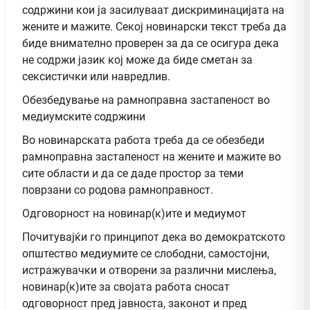
содржини кои ја засилуваат дискриминацијата на
жените и мажите. Секој новинарски текст треба да
биде внимателно проверен за да се осигура дека
не содржи јазик кој може да биде сметан за
сексистички или навредлив.
Обезбедување на рамноправна застапеност во
медиумските содржини
Во новинарската работа треба да се обезбеди
рамноправна застапеност на жените и мажите во
сите области и да се даде простор за теми
поврзани со родова рамноправност.
Одговорност на новинар(к)ите и медиумот
Почитувајќи го принципот дека во демократското
општество медиумите се слободни, самостојни,
истражувачки и отворени за различни мислења,
новинар(к)ите за својата работа сносат
одговорност пред јавноста, законот и пред