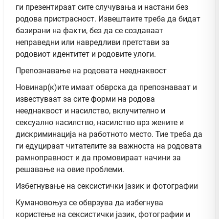
ги презентираат сите случувања и настани без
родова пристрасност. Извештаите треба да бидат
базирани на факти, без да се создаваат
неправедни или навредливи претстави за
родовиот идентитет и родовите улоги.
Препознавање на родовата нееднаквост
Новинар(к)ите имаат обврска да препознаваат и
известуваат за сите форми на родова
нееднаквост и насилство, вклучително и
сексуално насилство, насилство врз жените и
дискриминација на работното место. Тие треба да
ги едуцираат читателите за важноста на родовата
рамноправност и да промовираат начини за
решавање на овие проблеми.
Избегнување на сексистички јазик и фотографии
Кумановоњуз се обврзува да избегнува
користење на сексистички јазик, фотографии и