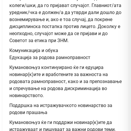
колеги/шки, да го пријават случајот. Главниот/ата
уредник/чка е должен/а да утврди дали дошло до
вознемирување и, ако е тоа случај, да покрене
дисциплинска постапка против лицето. Доколку е
неопходно, случајот може да се пријави и до
Советот за етика при ЗНМ.
Комуникација и обука
Едукација за родова рамноправност
Кумановоњуз континуирано ќе ги едуцира
новинар(к)ите и вработените за важноста на
родовата рамноправност, како и за препознавање
и спречување на родова дискриминација во
новинарството.
Поддршка на истражувачкото новинарство за
родови прашања
Кумановоњуз ќе ги поддржи новинар(к)ите да
истражуваат и пишуваат за важни родови теми,