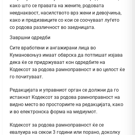
како што се правата на жените, родовата
нееднаквост, насилството врз жени и девојчиња,
како и предизвиците со кои се соочуваат луѓето
со родова различност во заедницата.
Завршни одредби
Сите вработени и ангажирани лица во
Кумановоњуз имаат обврска да потпишат изјава
дека ќе се придржуваат кон одредбите на
Кодексот за родова рамноправност и во целост ќе
го почитуваат.
Редакцијата и управниот орган се должни да го
истакнат Кодексот за родова рамноправност на
видно место во просториите на редакцијата, како
и во електронска форма на медиумот.
Кодексот за родова рамноправност ќе се
евалуира на секои 3 години или порано, доколку