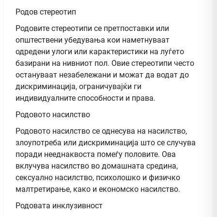
Родов стереотип
Родовите стереотипи се претпоставки или
општествени убедувања кои наметнуваат
одредени улоги или карактеристики на луѓето
базирани на нивниот пол. Овие стереотипи често
остануваат незабележани и можат да водат до
дискриминација, ограничувајќи ги
индивидуалните способности и права.
Родовото насилство
Родовото насилство се однесува на насилство,
злоупотреба или дискриминација што се случува
поради нееднаквоста помеѓу половите. Ова
вклучува насилство во домашната средина,
сексуално насилство, психолошко и физичко
малтретирање, како и економско насилство.
Родовата инклузивност