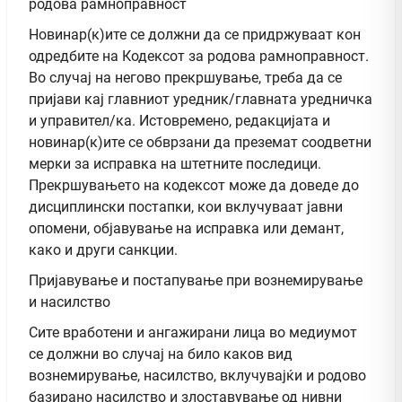
родова рамноправност
Новинар(к)ите се должни да се придржуваат кон
одредбите на Кодексот за родова рамноправност.
Во случај на негово прекршување, треба да се
пријави кај главниот уредник/главната уредничка
и управител/ка. Истовремено, редакцијата и
новинар(к)ите се обврзани да преземат соодветни
мерки за исправка на штетните последици.
Прекршувањето на кодексот може да доведе до
дисциплински постапки, кои вклучуваат јавни
опомени, објавување на исправка или демант,
како и други санкции.
Пријавување и постапување при вознемирување
и насилство
Сите вработени и ангажирани лица во медиумот
се должни во случај на било каков вид
вознемирување, насилство, вклучувајќи и родово
базирано насилство и злоставување од нивни