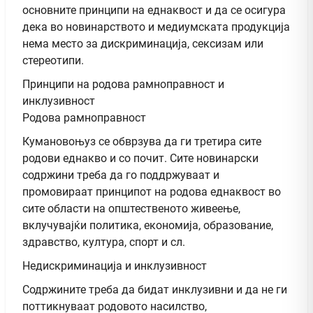
основните принципи на еднаквост и да се осигура
дека во новинарството и медиумската продукција
нема место за дискриминација, сексизам или
стереотипи.
Принципи на родова рамноправност и
инклузивност
Родова рамноправност
Кумановоњуз се обврзува да ги третира сите
родови еднакво и со почит. Сите новинарски
содржини треба да го поддржуваат и
промовираат принципот на родова еднаквост во
сите области на општественото живеење,
вклучувајќи политика, економија, образование,
здравство, култура, спорт и сл.
Недискриминација и инклузивност
Содржините треба да бидат инклузивни и да не ги
поттикнуваат родовото насилство,