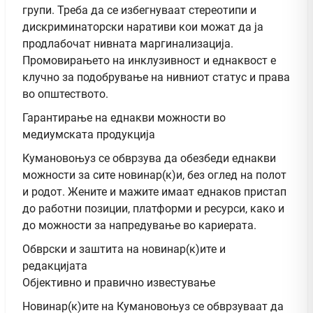
групи. Треба да се избегнуваат стереотипи и
дискриминаторски наративи кои можат да ја
продлабочат нивната маргинализација.
Промовирањето на инклузивност и еднаквост е
клучно за подобрување на нивниот статус и права
во општеството.
Гарантирање на еднакви можности во
медиумската продукција
Кумановоњуз се обврзува да обезбеди еднакви
можности за сите новинар(к)и, без оглед на полот
и родот. Жените и мажите имаат еднаков пристап
до работни позиции, платформи и ресурси, како и
до можности за напредување во кариерата.
Обврски и заштита на новинар(к)ите и
редакцијата
Објективно и правично известување
Новинар(к)ите на Кумановоњуз се обврзуваат да