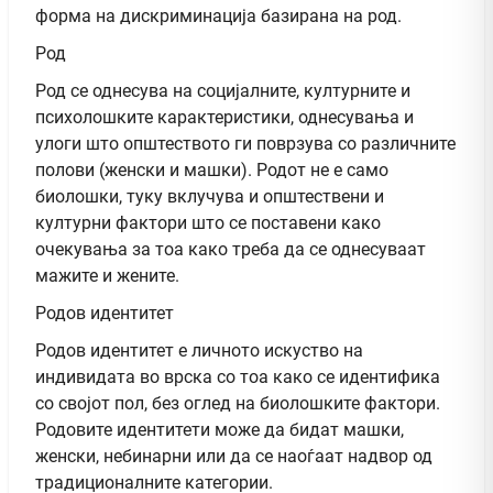
форма на дискриминација базирана на род.
Род
Род се однесува на социјалните, културните и
психолошките карактеристики, однесувања и
улоги што општеството ги поврзува со различните
полови (женски и машки). Родот не е само
биолошки, туку вклучува и општествени и
културни фактори што се поставени како
очекувања за тоа како треба да се однесуваат
мажите и жените.
Родов идентитет
Родов идентитет е личното искуство на
индивидата во врска со тоа како се идентифика
со својот пол, без оглед на биолошките фактори.
Родовите идентитети може да бидат машки,
женски, небинарни или да се наоѓаат надвор од
традиционалните категории.