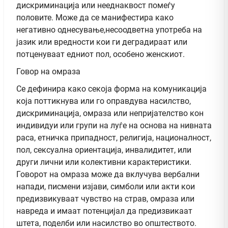
дискриминација или нееднаквост помеѓу
половите. Може да се манифестира како
негативно однесување,несоодветна употреба на
јазик или вредности кои ги деградираат или
потценуваат едниот пол, особено женскиот.
Говор на омраза
Се дефинира како секоја форма на комуникација
која поттикнува или го оправдува насилство,
дискриминација, омраза или непријателство кон
индивидуи или групи на луѓе на основа на нивната
раса, етничка припадност, религија, националност,
пол, сексуална ориентација, инвалидитет, или
други лични или колективни карактеристики.
Говорот на омраза може да вклучува вербални
напади, писмени изјави, симболи или акти кои
предизвикуваат чувство на страв, омраза или
навреда и имаат потенцијал да предизвикаат
штета, поделби или насилство во општеството.