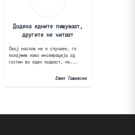
Додека едните пишуваат,
другите не читаат
Овој наслов не е случаен, го
позајмив како инспирација од
гостин во еден подкаст, но...
Емил Ташевски