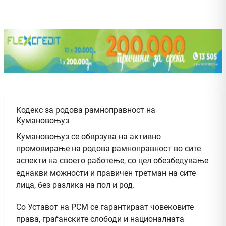
Кодекс за родова рамноправност на
Кумановоњуз
Кумановоњуз се обврзува на активно
промовирање на родова рамноправност во сите
аспекти на своето работење, со цел обезбедување
еднакви можности и правичен третман на сите
лица, без разлика на пол и род.
Со Уставот на РСМ се гарантираат човековите
права, граѓанските слободи и националната