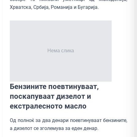
Хрватска, Србија, Романија и Бугарија.
Бензините поевтинуваат,
поскапуваат дизелот и
екстралесното масло
Од полноќ за два денари поевтинуваат бензините,
а дизелот се зголемува за еден денар.