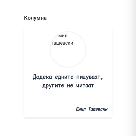
Колумна
Додека едните пишуваат,
другите не читаат
Емил Ташевски