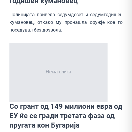
годишен кумановец
Полицијата привела седумдесет и седумгодишен
кумановец, откако му пронашла оружје кое го
поседувал без дозвола.
Со грант од 149 милиони евра од
ЕУ ќе се гради третата фаза од
пругата кон Бугарија