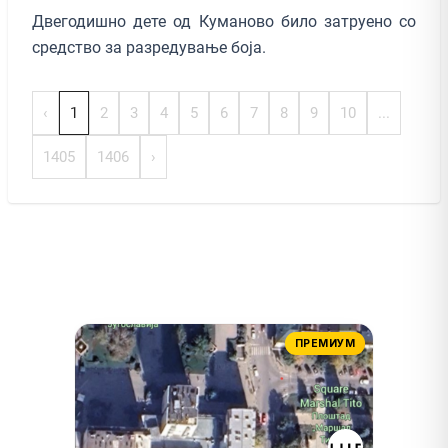
Двегодишно дете од Куманово било затруено со
средство за разредување боја.
‹
1
2
3
4
5
6
7
8
9
10
...
1405
1406
›
ПРЕМИУМ