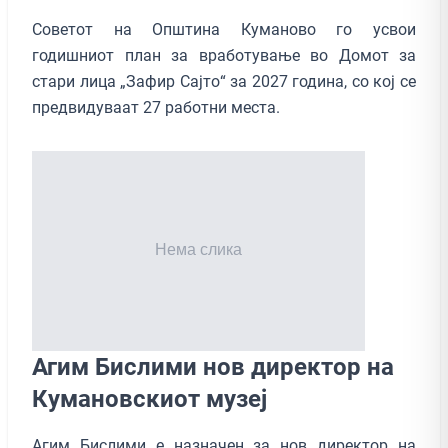
Советот на Општина Куманово го усвои
годишниот план за вработување во Домот за
стари лица „Зафир Сајто“ за 2027 година, со кој се
предвидуваат 27 работни места.
Агим Бислими нов директор на
Кумановскиот музеј
Агим Бислими е назначен за нов директор на