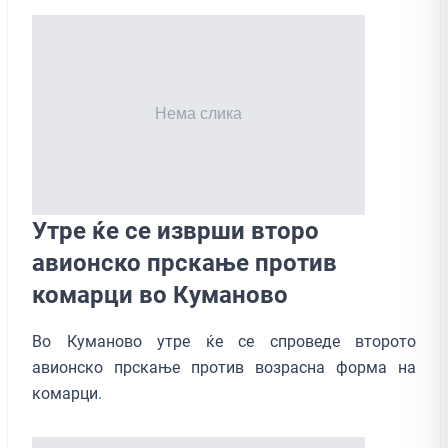
Утре ќе се изврши второ
авионско прскање против
комарци во Куманово
Во Куманово утре ќе се спроведе второто
авионско прскање против возрасна форма на
комарци.