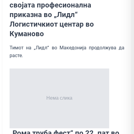
својата професионална
приказна во „Лидл“
Логистичкиот центар во
Куманово
Тимот на „Лидл“ во Македонија продолжува да
расте.
„Рома труба фест“ по 22. пат во