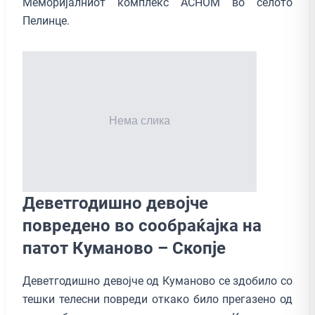
Меморијалниот комплекс АСНОМ во селото
Пелинце.
Деветгодишно девојче
повредено во сообраќајка на
патот Куманово – Скопје
Деветгодишно девојче од Куманово се здобило со
тешки телесни повреди откако било прегазено од