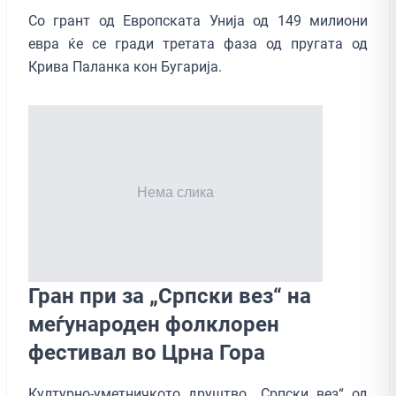
Со грант од Европската Унија од 149 милиони
евра ќе се гради третата фаза од пругата од
Крива Паланка кон Бугарија.
Гран при за „Српски вез“ на
меѓународен фолклорен
фестивал во Црна Гора
Културно-уметничкото друштво „Српски вез“ од