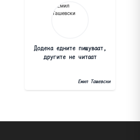
Додека едните пишуваат,
другите не читаат
Емил Ташевски