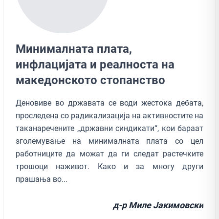
Минималната плата,
инфлацијата и реалноста на
македонското стопанство
Деновиве во државата се води жестока дебата,
проследена со радикализација на активностите на
таканаречените „државни синдикати“, кои бараат
зголемување на минималната плата со цел
работниците да можат да ги следат растечките
трошоци наживот. Како и за многу други
прашања во...
д-р Миле Јакимовски