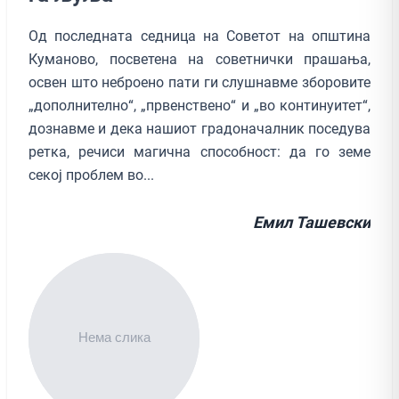
Од последната седница на Советот на општина
Куманово, посветена на советнички прашања,
освен што неброено пати ги слушнавме зборовите
„дополнително“, „првенствено“ и „во континуитет“,
дознавме и дека нашиот градоначалник поседува
ретка, речиси магична способност: да го земе
секој проблем во...
Емил Ташевски