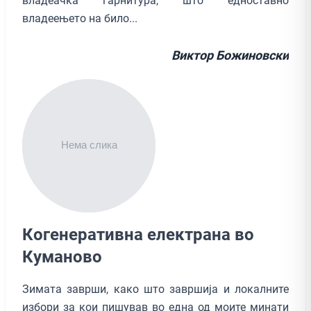
владеачка гарнитура, што едноставно
владеењето на било...
Виктор Божиновски
Когенеративна електрана во
Куманово
Зимата заврши, како што завршија и локалните
избори за кои пишував во една од моите минати