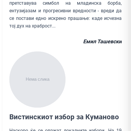
претставува симбол на младинска борба,
ентузијазам и прогресивни вредности - вреди да
се постави едно искрено прашање: каде исчезна
тој дух на храброст...
Емил Ташевски
Вистинскиот избор за Куманово
Наскоро ќе се одржат локалните избори. На 19