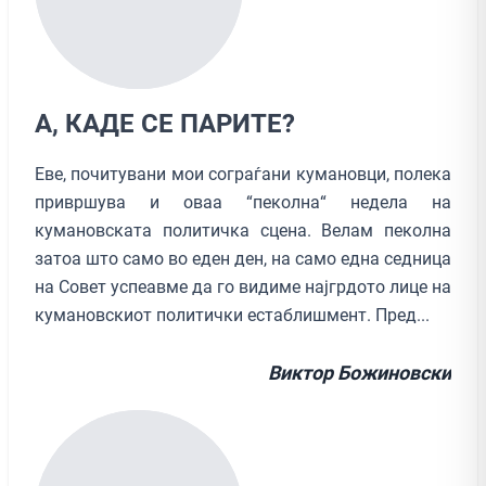
А, КАДЕ СЕ ПАРИТЕ?
Еве, почитувани мои сограѓани кумановци, полека
привршува и оваа “пеколна“ недела на
кумановската политичка сцена. Велам пеколна
затоа што само во еден ден, на само една седница
на Совет успеавме да го видиме најгрдото лице на
кумановскиот политички естаблишмент. Пред...
Виктор Божиновски