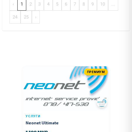
‹
1
2
3
4
5
6
7
8
9
10
...
24
25
›
ПРЕМИУМ
УСЛУГИ
Neonet Ultimate