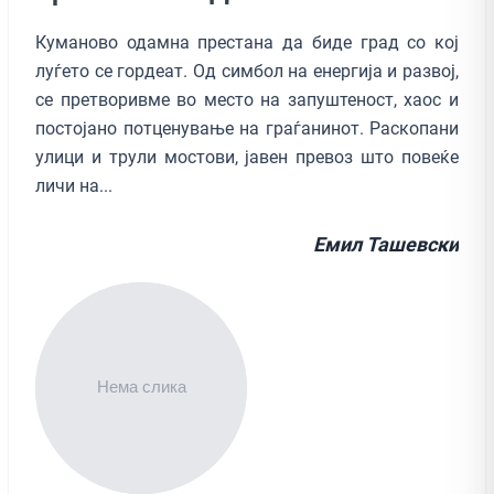
Куманово одамна престана да биде град со кој
луѓето се гордеат. Од симбол на енергија и развој,
се претворивме во место на запуштеност, хаос и
постојано потценување на граѓанинот. Раскопани
улици и трули мостови, јавен превоз што повеќе
личи на...
Емил Ташевски