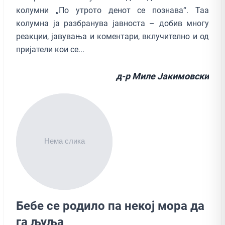
колумни „По утрото денот се познава“. Таа
колумна ја разбранува јавноста – добив многу
реакции, јавувања и коментари, вклучително и од
пријатели кои се...
д-р Миле Јакимовски
Бебе се родило па некој мора да
га љуља