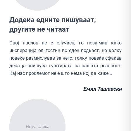
Додека едните пишуваат,
другите не читаат
Овој наслов не е случаен, го позајмив како
инспирација од гостин во еден подкаст, но колку
повеќе размислував за него, толку повеќе сфаќав
дека ја опишува суштината на нашата реалност.
Кај нас проблемот не е што нема кој да каже...
Емил Ташевски