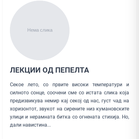
ЛЕКЦИИ ОД ПЕПЕЛТА
Секое лето, со првите високи температури и
силното сонце, соочени сме со истата слика која
предизвикува немир кај секој од нас, густ чад на
хоризонтот, звукот на сирените низ кумановските
улици и нерамната битка со огнената стихија. Но,
дали навистина...