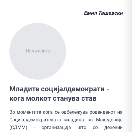
Емил Ташевски
Младите социјалдемократи -
кога молкот станува став
Во моментите кога се одбележува роденденот на
Социјалдемократската младина на Македонија
(СДММ) - организација што со децении