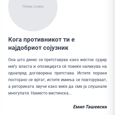
Кога противникот ти е
најдобриот сојузник
Она што денес се претставува како жесток судир
меѓу власта и опозицијата сè повеќе наликува на
однапред договорена претстава. Истите пораки
постојано се вртат, истите имиња се повторуваат,
а реториката звучи како веќе да сме ја слушнале
многупати. Наместо вистинска...
Емил Ташевски