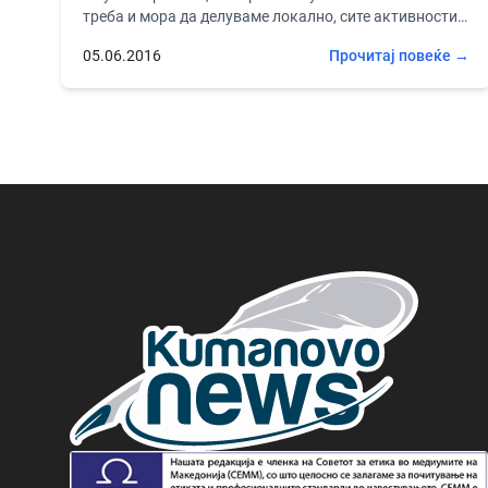
треба и мора да делуваме локално, сите активности
се свртени и...
05.06.2016
Прочитај повеќе →