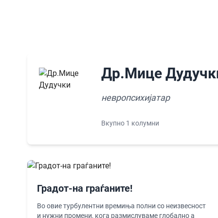
Др.Мице Дудучк
невропсихијатар
Вкупно 1 колумни
Градот-на граѓаните!
Во овие турбулентни времиња полни со неизвесност
и нужни промени, кога размислуваме глобално а