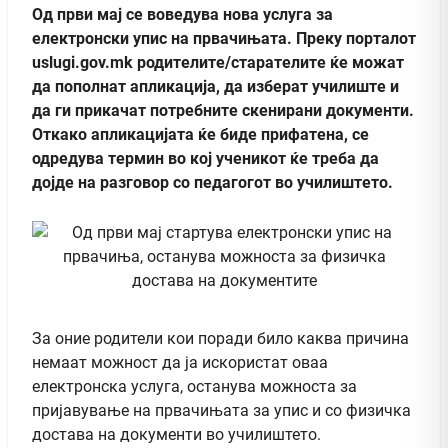
Од први мај се воведува нова услуга за
електронски упис на првачињата. Преку порталот
uslugi.gov.mk родителите/старателите ќе можат
да пополнат апликација, да изберат училиште и
да ги прикачат потребните скенирани документи.
Откако апликацијата ќе биде прифатена, се
одредува термин во кој ученикот ќе треба да
дојде на разговор со педагогот во училиштето.
За оние родители кои поради било каква причина
немаат можност да ја искористат оваа
електронска услуга, останува можноста за
пријавување на првачињата за упис и со физичка
достава на документи во училиштето.