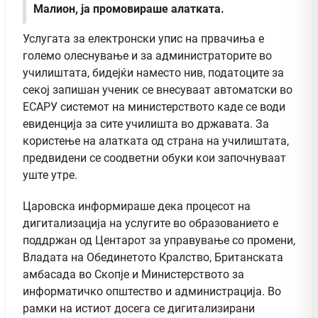
Малион, ја промовираше алатката.
Услугата за електронски упис на првачиња е
големо олеснување и за администраторите во
училиштата, бидејќи наместо нив, податоците за
секој запишан ученик се внесуваат автоматски во
ЕСАРУ системот на министерството каде се води
евиденција за сите училишта во државата. За
користење на алатката од страна на училиштата,
предвидени се соодветни обуки кои започнуваат
уште утре.
Царовска информираше дека процесот на
дигитализација на услугите во образованието е
поддржан од Центарот за управување со промени,
Владата на Обединетото Кралство, Британската
амбасада во Скопје и Министерството за
информатичко општество и администрација. Во
рамки на истиот досега се дигитализирани