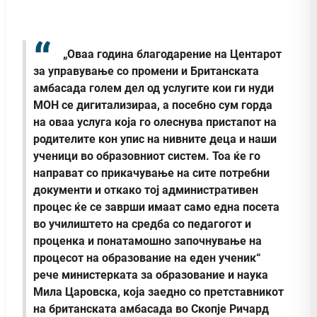
„Оваа година благодарение на Центарот
за управување со промени и Британската
амбасада голем дел од услугите кои ги нуди
МОН се дигитализираа, а посебно сум горда
на оваа услуга која го олеснува пристапот на
родителите кон упис на нивните деца и наши
ученици во образовниот систем. Тоа ќе го
направат со прикачување на сите потребни
документи и откако тој административен
процес ќе се заврши имаат само една посета
во училиштето на средба со педагогот и
проценка и понатамошно започнување на
процесот на образование на еден ученик“
рече министерката за образование и наука
Мила Царовска, која заедно со претставникот
на британската амбасада во Скопје Ричард