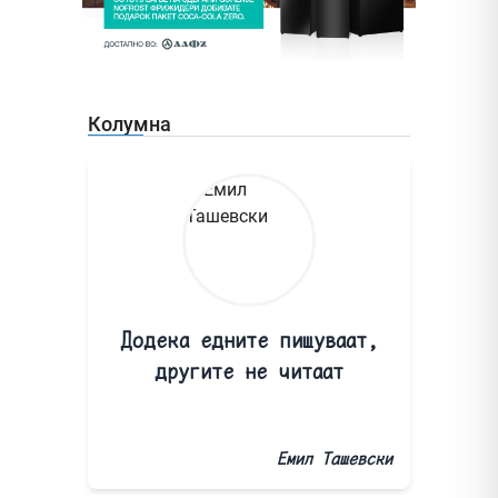
Колумна
Додека едните пишуваат,
другите не читаат
Емил Ташевски