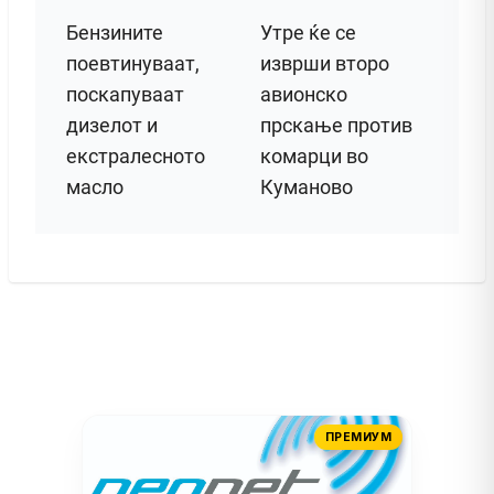
Бензините
Утре ќе се
поевтинуваат,
изврши второ
поскапуваат
авионско
дизелот и
прскање против
екстралесното
комарци во
масло
Куманово
ПРЕМИУМ