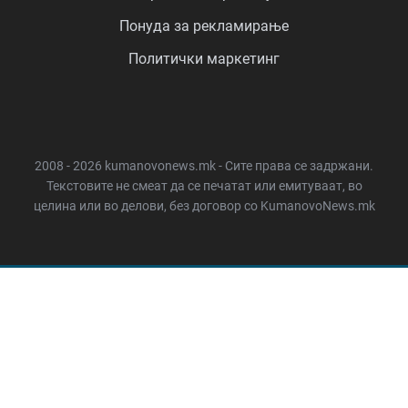
Понуда за рекламирање
Политички маркетинг
2008 - 2026 kumanovonews.mk - Сите права се задржани.
Текстовите не смеат да се печатат или емитуваат, во
целина или во делови, без договор со KumanovoNews.mk