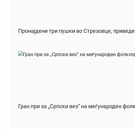
Пронајдени три пушки во Стрезовце, привед
Гран при за „Српски вез“ на меѓународен фол