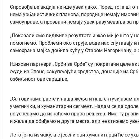
Спровођење акција не иде увек лако. Поред тога што т
нема урбанистичких планова, породице немају имовину
самоуправе, а прозвани немају увек разумевања за пр
„Показали смо видљиве резултате и жао ми је што у н
помогнемо. Проблеми око струје, воде нас спутавају и 
самохрана мајка добила кућу у Старом Нагоричану, а 
Њихови партнери „Срби за Србе“ су покретачи целе акц
људи из Споне, сакупљајући средства, донације из Ср
озбиљност ове сарадње.
„Са годинама расте и наша жеља и наш ентузијазам али
уметнички, и хуманитарни сегмент. Надам се да одоле
не успевамо да изнађемо права решења. Има ту разних
и жеља да обиђемо и друга места, али не стижемо увек.
Лето је на измаку, а с јесени ови хуманитарци ће се у