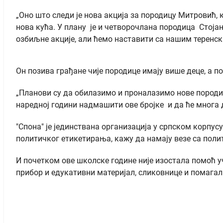
„Оно што следи је нова акција за породицу Митровић, к
нова кућа. У плану је и четворочлана породица Стојано
озбиљне акције, али ћемо наставити са нашим теренс
Он позива грађане чије породице имају више деце, а п
„Планови су да обилазимо и проналазимо нове породиц
наредној години надмашити ове бројке и да ће многа др
"Спона" је јединствана организација у српском корпу
политичког етикетирања, кажу да намају везе са поли
И почетком ове школске године није изостала помоћ уч
прибор и едукативни материјал, сликовнице и помагал