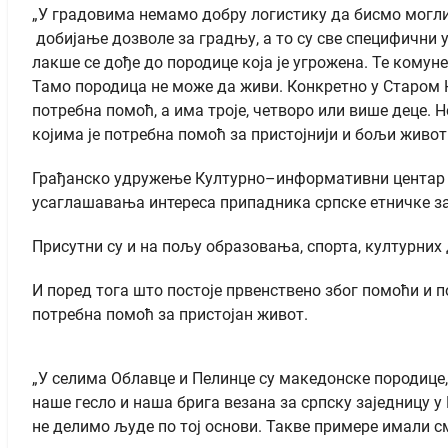
„У градовима немамо добру логистику да бисмо могли
добијање дозволе за градњу, а то су све специфични у
лакше се дође до породице која је угрожена. Те комуне
Тамо породица не може да живи. Конкретно у Старом Н
потребна помоћ, а има троје, четворо или више деце. 
којима је потребна помоћ за пристојнији и бољи живот
Грађанско удружење Културно–информативни центар Срб
усаглашавања интереса припадника српске етничке за
Присутни су и на пољу образовања, спорта, културних
И поред тога што постоје првенствено због помоћи и п
потребна помоћ за пристојан живот.
„У селима Облавце и Пелинце су македонске породице,
наше гесло и наша брига везана за српску заједницу 
не делимо људе по тој основи. Такве примере имали с