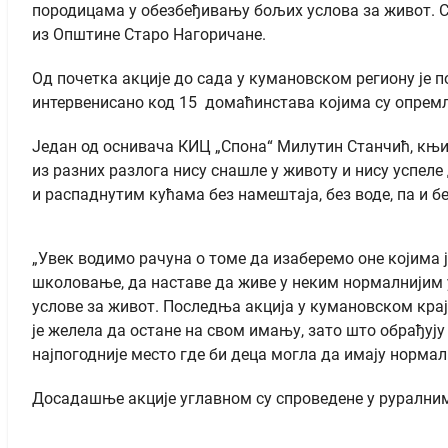
породицама у обезбеђивању бољих услова за живот. Са
из Општине Старо Нагоричане.
Од почетка акције до сада у кумановском региону је п
интервенисано код 15 домаћинстава којима су опремљ
Један од оснивача КИЦ „Спона“ Милутин Станчић, књиж
из разних разлога нису снашле у животу и нису успеле
и распаднутим кућама без намештаја, без воде, па и б
„Увек водимо рачуна о томе да изаберемо оне којима 
школовање, да наставе да живе у неким нормалнијим у
услове за живот. Последња акција у кумановском крају
је желела да остане на свом имању, зато што обрађују
најпогодније место где би деца могла да имају нормал
Досадашње акције углавном су спроведене у руралним