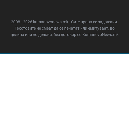
2008 - 2026 kumanovonews.mk - Сите права се задржани.
Текстовите не смеат да се печатат или емитуваат, во
целина или во делови, без договор со KumanovoNews.mk