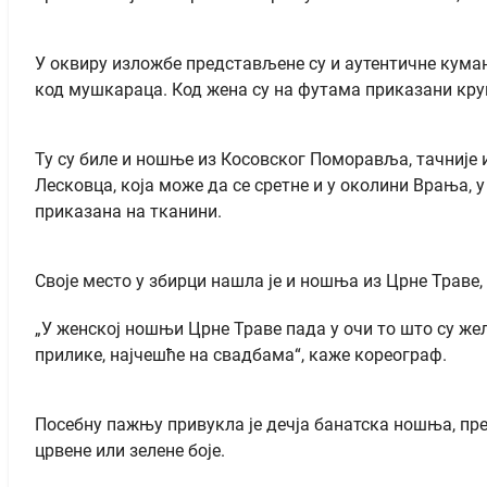
У оквиру изложбе представљене су и аутентичне кума
код мушкараца. Код жена су на футама приказани круго
Ту су биле и ношње из Косовског Поморавља, тачније 
Лесковца, која може да се сретне и у околини Врања, 
приказана на тканини.
Своје место у збирци нашла је и ношња из Црне Траве, 
„У женској ношњи Црне Траве пада у очи то што су жел
прилике, најчешће на свадбама“, каже кореограф.
Посебну пажњу привукла је дечја банатска ношња, пре
црвене или зелене боје.