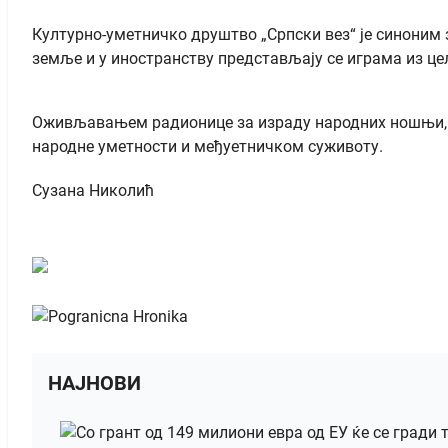
Културно-уметничко друштво „Српски вез“ је синоним 
земље и у иностранству представљају се играма из ц
Оживљавањем радионице за израду народних ношњи, јо
народне уметности и међуетничком суживоту.
Сузана Николић
НАЈНОВИ