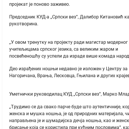
пројекат је поново заживео.
Председник КУД-а „Српски вез“, Далибор Китановић ка
рукотворина.
„У овом тренутку на пројекту ради магистар модерно
учитељицама српског језика, са великим жаром и
посвећеношћу су успели да израде више комада народн
Део израђених ношњи недавно је изложен у Центру за 
Нагоричана, Врања, Лесковца, Гњилана и других крајев
Уметнички руководилац КУД „Српски вез“, Марко Млад
„Tрудимо се да свако парче буде што аутентичније, к
женска и мушка ношња, је од природних материјала, чи
направљена је и шумадијска дечја ношња, као и женс
брисање која се користила при кућним пословима“, к