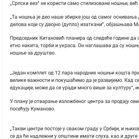
„Српски вез“ не користи само стилизоване ношње, већ 
„Та ношња је део наше збирке још од самог оснивања др
делова који су двојно (дупло) изаткани“, објашњава 
Председник Китановић планира од следеће године да о
етно накита, торби и украса. Он наглашава да су ношњ
ношње за друштво.
„Један комплет од 12 пара народних ношњи кошта преко
велике важности и покушаћемо да је развијемо. Кад се
едукације, може да се уради много више за културу“, 
У плану је отварање изложбеног центра за продају ови
посећују Куманово.
„Такви центри постоје у сваком граду у Србији, и њи
се да ће надлежни у општини имати слуха, као и друге