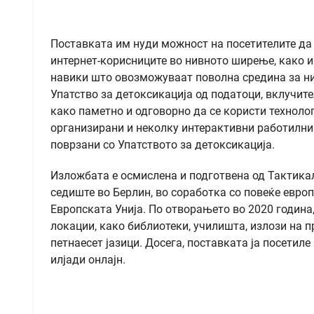
Поставката им нуди можност на посетителите да
интернет-корисниците во нивното ширење, како и
навики што овозможуваат поволна средина за ни
Упатство за детоксикација од податоци, вклучит
како паметно и одговорно да се користи техноло
организирани и неколку интерактивни работилниц
поврзани со Упатството за детоксикација.
Изложбата е осмислена и подготвена од Тактикал 
седиште во Берлин, во соработка со повеќе евро
Европската Унија. По отворањето во 2020 година,
локации, како библиотеки, училишта, излози на п
петнаесет јазици. Досега, поставката ја посетил
илјади онлајн.