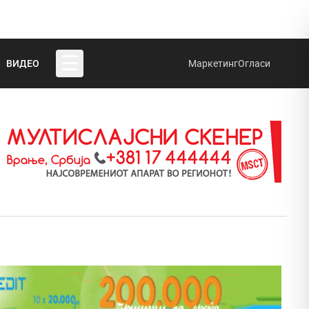
☰
ВИДЕО
Маркетинг
Огласи