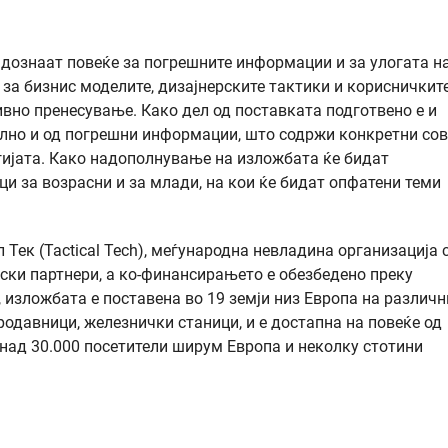
 дознаат повеќе за погрешните информации и за улогата н
 за бизнис моделите, дизајнерските тактики и корисничкит
вно пренесување. Како дел од поставката подготвено е и
елно и од погрешни информации, што содржи конкретни со
гијата. Како надополнување на изложбата ќе бидат
и за возрасни и за млади, на кои ќе бидат опфатени теми
Тек (Tactical Tech), меѓународна невладина организација 
пски партнери, а ко-финансирањето е обезбедено преку
 изложбата е поставена во 19 земји низ Европа на различн
родавници, железнички станици, и е достапна на повеќе од
е над 30.000 посетители ширум Европа и неколку стотини