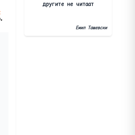
другите не читаат
Емил Ташевски