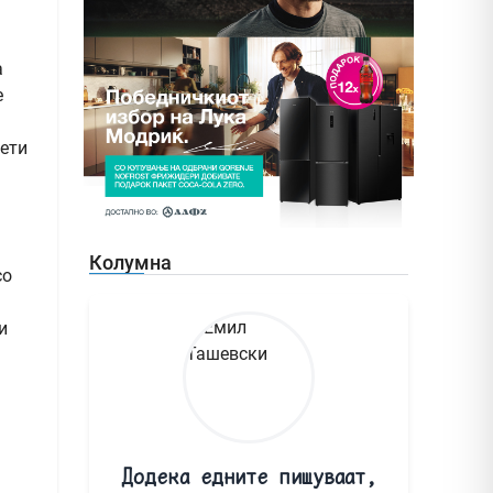
а
е
вети
Колумна
со
и
Додека едните пишуваат,