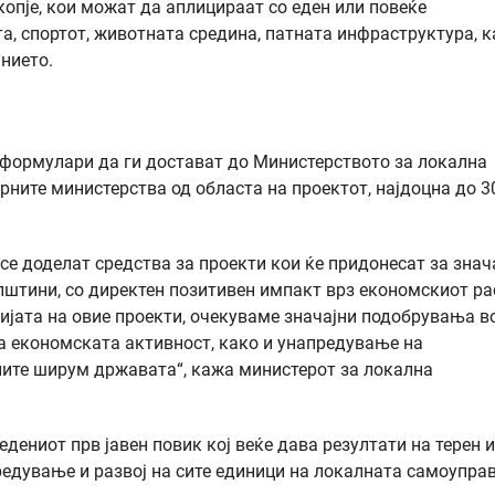
копје, кои можат да аплицираат со еден или повеќе
а, спортот, животната средина, патната инфраструктура, к
нието.
формулари да ги достават до Министерството за локална
рните министерства од областа на проектот, најдоцна до 3
 се доделат средства за проекти кои ќе придонесат за знач
штини, со директен позитивен импакт врз економскиот ра
цијата на овие проекти, очекуваме значајни подобрувања в
а економската активност, како и унапредување на
ите ширум државата“, кажа министерот за локална
дениот прв јавен повик кој веќе дава резултати на терен и
едување и развој на сите единици на локалната самоуправ