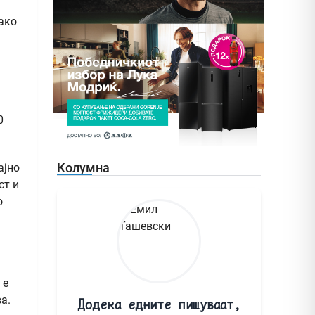
ако
0
Колумна
ајно
ст и
о
 е
а.
Додека едните пишуваат,