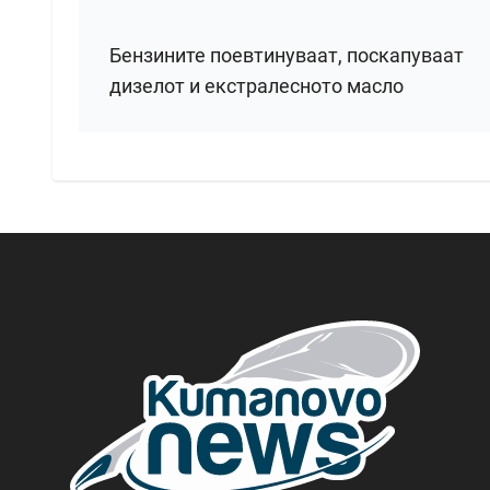
Бензините поевтинуваат, поскапуваат
дизелот и екстралесното масло