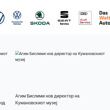
Агим Бислими нов директор на
 од
Кумановскиот музеј