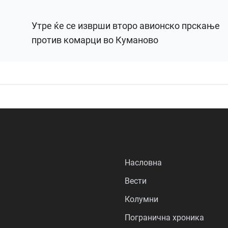
Утре ќе се изврши второ авионско прскање
против комарци во Куманово
Насловна
Вести
Колумни
Погранична хроника