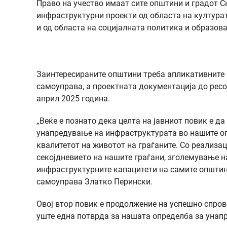
Право на учество имаат сите општини и градот С
инфраструктурни проекти од областа на културат
и од областа на социјалната политика и образова
Заинтересираните општини треба апликативните 
самоуправа, а проектната документација до ресо
април 2025 година.
„Веќе е познато дека целта на јавниот повик е да
унапредување на инфраструктурата во нашите оп
квалитетот на животот на граѓаните. Со реализа
секојдневието на нашите граѓани, зголемување н
инфраструктурните капацитети на самите општин
самоуправа Златко Перински.
Овој втор повик е продолжение на успешно спрове
уште една потврда за нашата определба за унапр