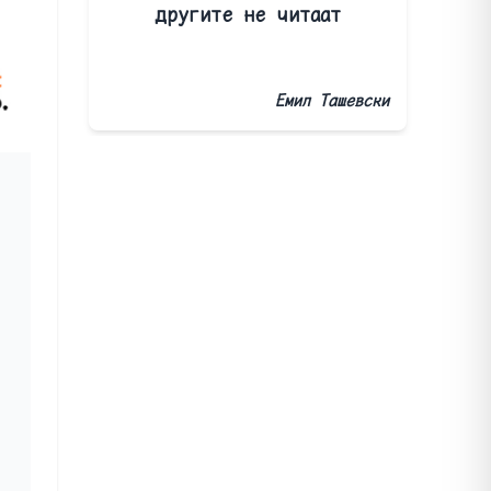
другите не читаат
Емил Ташевски