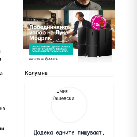
-
н
и
Колумна
на
 на
ни
Додека едните пишуваат,