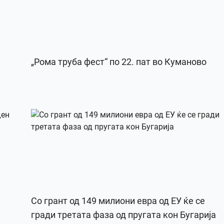
„Рома труба фест“ по 22. пат во Куманово
Со грант од 149 милиони евра од ЕУ ќе се
гради третата фаза од пругата кон Бугарија