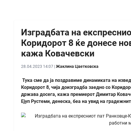
Изградбата на експреснио
Коридорот 8 ќе донесе но
кажа Ковачевски
28.04.2023 14:07 |
Жаклина Цветковска
Тука сме да ja поздравиме динамиката на изведб
Коридорот 8, чија доизградба заедно со Коридор
држава досега, кажа премиерот Димитар Коваче
Ејуп Рустеми, денеска, беа на увид на градежни