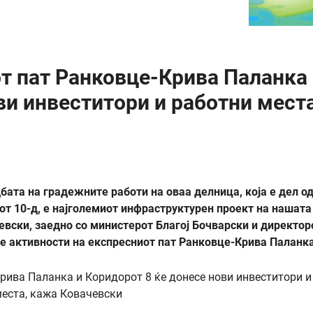
т пат Ранковце-Крива Паланка
ви инвеститори и работни места
ата на градежните работи на оваа делница, која е дел о
от 10-д, е најголемиот инфраструктурен проект на нашата
вски, заедно со министерот Благој Бочварски и директор
те активности на експресниот пат Ранковце-Крива Паланка