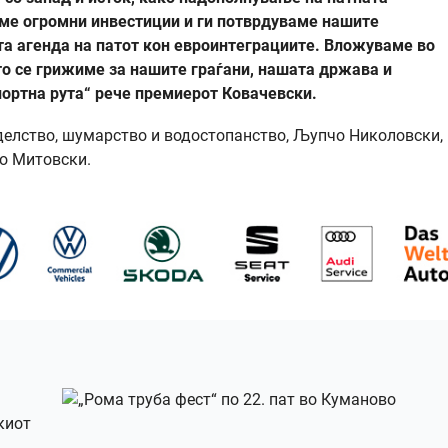
аме огромни инвестиции и ги потврдуваме нашите
та агенда на патот кон евроинтеграциите. Вложуваме во
то се грижиме за нашите граѓани, нашата држава и
ортна рута“ рече премиерот Ковачевски.
оделство, шумарство и водостопанство, Љупчо Николовски,
о Митовски.