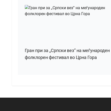
Гран при за „Српски вез“ на меѓународен
фолклорен фестивал во Црна Гора