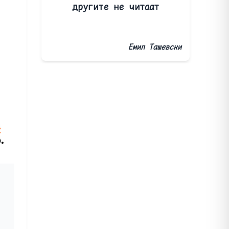
другите не читаат
Емил Ташевски