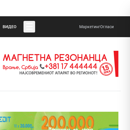
☰
ВИДЕО
Маркетинг
Огласи