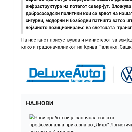
инфраструктура на потегот север-југ. Вложув
добрососедски политики кои се врвот на наша
сигурни, модерни и безбедни патишта затоа ш
нејзиното позиционирање на светската трансп
На настанот присуствуваа и министерот за земј
како и градоначалникот на Крива Паланка, Сашк
НАЈНОВИ