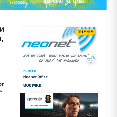
 и
ПРЕМИУМ
,
д
УСЛУГИ
Neonet Office
от
800 MKD
.