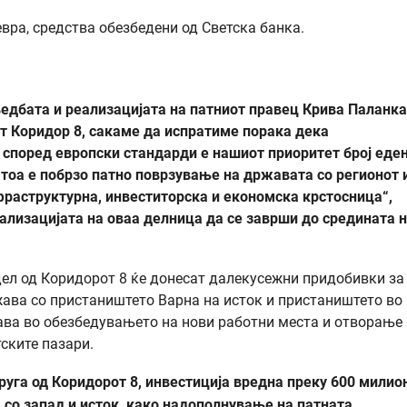
вра, средства обезбедени од Светска банка.
ведбата и реализацијата на патниот правец Крива Паланка
т Коридор 8, сакаме да испратиме порака дека
според европски стандарди е нашиот приоритет број еде
 тоа е побрзо патно поврзување на државата со регионот 
фраструктурна, инвеститорска и економска крстосница“,
ализацијата на оваа делница да се заврши до средината 
 дел од Коридорот 8 ќе донесат далекусежни придобивки за
жава со пристаништето Варна на исток и пристаништето во
ава во обезбедувањето на нови работни места и отворање
тските пазари.
руга од Коридорот 8, инвестиција вредна преку 600 милио
 со запад и исток, како надополнување на патната