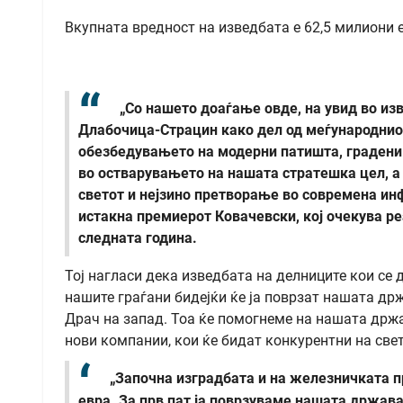
Вкупната вредност на изведбата е 62,5 милиони е
„Со нашето доаѓање овде, на увид во из
Длабочица-Страцин како дел од меѓународнио
обезбедувањето на модерни патишта, градени 
во остварувањето на нашата стратешка цел, а
светот и нејзино претворање во современа ин
истакна премиерот Ковачевски, кој очекува ре
следната година.
Тој нагласи дека изведбата на делниците кои се
нашите граѓани бидејќи ќе ја поврзат нашата др
Драч на запад. Тоа ќе помогнеме на нашата држ
нови компании, кои ќе бидат конкурентни на све
„Започна изградбата и на железничката п
евра. За прв пат ја поврзуваме нашата држава