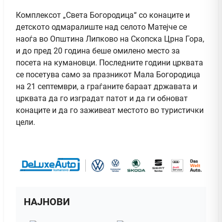
Комплексот „Света Богородица“ со конаците и
детското одмаралиште над селото Матејче се
наоѓа во Општина Липково на Скопска Црна Гора,
и до пред 20 година беше омилено место за
посета на кумановци. Последните години црквата
се посетува само за празникот Мала Богородица
на 21 септември, а граѓаните бараат државата и
црквата да го изградат патот и да ги обноват
конаците и да го заживеат местото во туристички
цели.
НАЈНОВИ