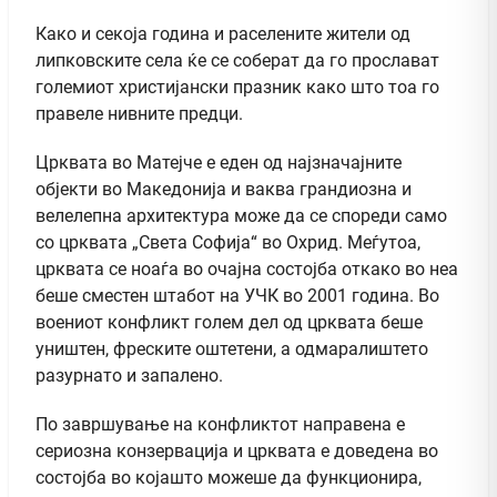
Како и секоја година и раселените жители од
липковските села ќе се соберат да го прослават
големиот христијански празник како што тоа го
правеле нивните предци.
Црквата во Матејче е еден од најзначајните
објекти во Македонија и ваква грандиозна и
велелепна архитектура може да се спореди само
со црквата „Света Софија“ во Охрид. Меѓутоа,
црквата се ноаѓа во очајна состојба откако во неа
беше сместен штабот на УЧК во 2001 година. Во
воениот конфликт голем дел од црквата беше
уништен, фреските оштетени, а одмаралиштето
разурнато и запалено.
По завршување на конфликтот направена е
сериозна конзервација и црквата е доведена во
состојба во којашто можеше да функционира,