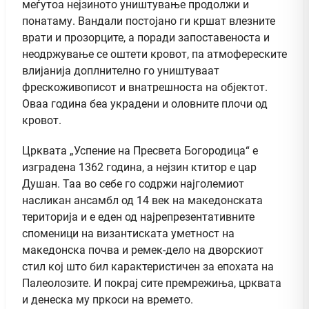
меѓутоа нејзиното уништување продолжи и
понатаму. Вандали постојано ги кршат влезните
врати и прозорците, а поради запоставеноста и
неодржување се оштети кровот, па атмофереските
влијанија доплнително го уништуваат
фрескоживописот и внатрешноста на објектот.
Оваа година беа украдени и оловните плочи од
кровот.
Црквата „Успение на Пресвета Богородица“ е
изградена 1362 година, а нејзин ктитор е цар
Душан. Таа во себе го содржи најголемиот
насликан ансамбл од 14 век на македонската
територија и е еден од најрепрезентативните
споменици на византиската уметност на
македонска почва и ремек-дело на дворскиот
стил кој што бил карактеристичен за епохата на
Палеолозите. И покрај сите премрежиња, црквата
и денеска му пркоси на времето.