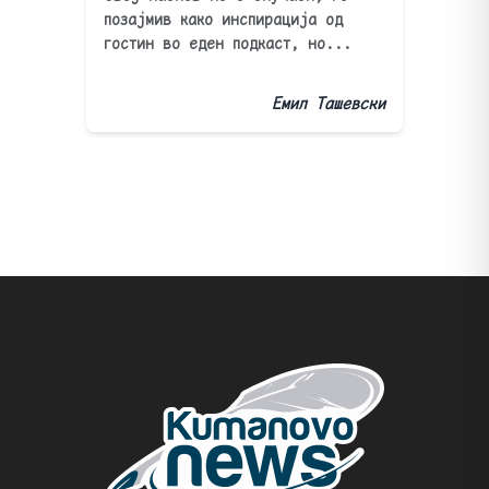
позајмив како инспирација од
гостин во еден подкаст, но...
Емил Ташевски