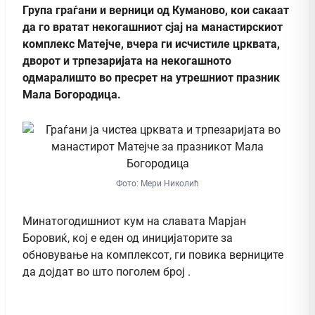
Група граѓани и верници од Куманово, кои сакаат
да го вратат некогашниот сјај на манастирскиот
комплекс Матејче, вчера ги исчистиле црквата,
дворот и трпезаријата на некогашното
одмаралишто во пресрет на утрешниот празник
Мала Богородица.
Фото: Мери Николић
Минатогодишниот кум на славата Марјан
Боровиќ, кој е еден од иницијаторите за
обновување на комплексот, ги повика верниците
да дојдат во што поголем број .