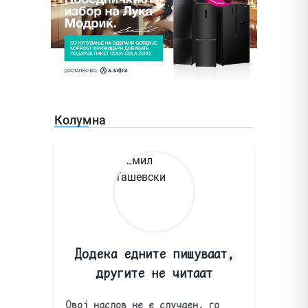
Колумна
Додека едните пишуваат,
другите не читаат
Овој наслов не е случаен, го