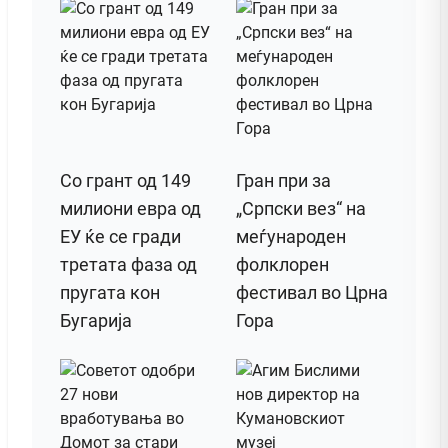
Со грант од 149
Гран при за
милиони евра од
„Српски вез“ на
ЕУ ќе се гради
меѓународен
третата фаза од
фолклорен
пругата кон
фестивал во Црна
Бугарија
Гора