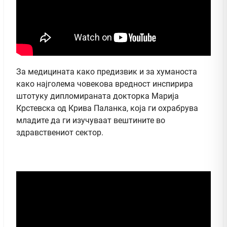
За медицината како предизвик и за хуманоста
како најголема човекова вредност инспирира
штотуку дипломираната докторка Марија
Крстевска од Крива Паланка, која ги охрабрува
младите да ги изучуваат вештините во
здравствениот сектор.