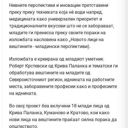
Нивните перспективи и иновации претставени
преку преку техниката која нѐ води напред,
медицината како универзален приоритет и
традиционалните вкусови што не се забораваат,
младите ги пренесоа преку своите пораки на
изложбата насловена како „Новото лице на
вештините - младински перспективи).
Изложбата е креирана од младиот уметник
Роберт Крстевски од Крива Паланка и тематски ги
обработува вештините на младите од
Североисточниот регион, иднината на работните
места, заборавените професии како и професиите
на иднината.
Во овој проект беа вклучени 18 млади лица од
Крива Паланка, Куманово и Кратово, кои како
нови лица на вештините праќаат силна порака да
општеството.