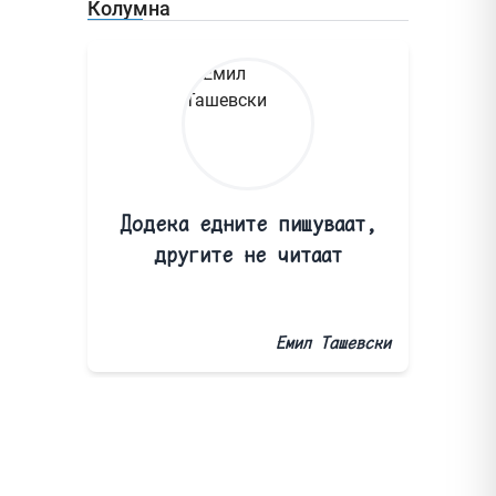
Колумна
Додека едните пишуваат,
другите не читаат
Емил Ташевски