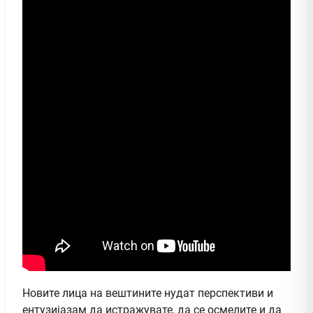
Новите лица на вештините нудат перспективи и
ентузијазам да истражувате, да се осмелите и да