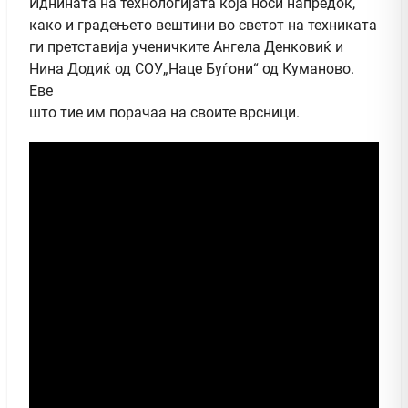
Иднината на технологијата која носи напредок,
како и градењето вештини во светот на техниката
ги претставија ученичките Ангела Денковиќ и
Нина Додиќ од СОУ„Наце Буѓони“ од Куманово.
Еве
што тие им порачаа на своите врсници.