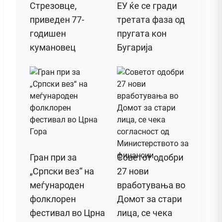
Стрезовце,
ЕУ ќе се гради
приведен 77-
третата фаза од
годишен
пругата кон
кумановец
Бугарија
Гран при за
Советот одобри
„Српски вез“ на
27 нови
меѓународен
вработувања во
фолклорен
Домот за стари
фестивал во Црна
лица, се чека