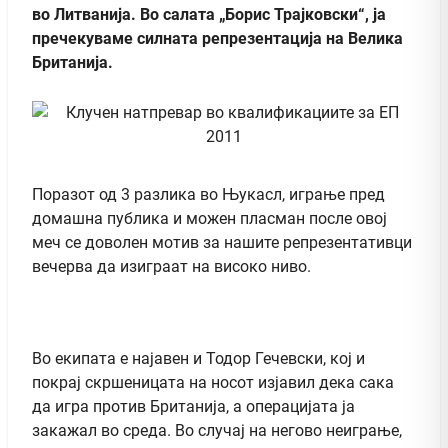
во Литванија. Во салата „Борис Трајковски“, ја
пречекуваме силната репрезентација на Велика
Британија.
Поразот од 3 разлика во Њукасл, играње пред
домашна публика и можен пласман после овој
меч се доволен мотив за нашите репрезентативци
вечерва да изиграат на високо ниво.
Во екипата е најавен и Тодор Гечевски, кој и
покрај скршеницата на носот изјавил дека сака
да игра против Британија, а операцијата ја
закажал во среда. Во случај на негово неиграње,