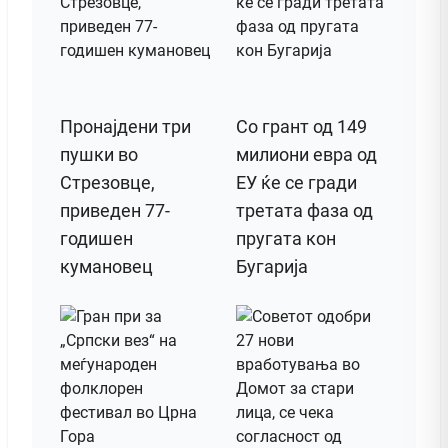
Пронајдени три
Со грант од 149
пушки во
милиони евра од
Стрезовце,
ЕУ ќе се гради
приведен 77-
третата фаза од
годишен
пругата кон
кумановец
Бугарија