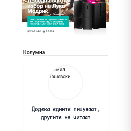
Колумна
Додека едните пишуваат,
другите не читаат