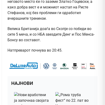
неговото место ќе го заземе Златко Гоцевски, а
како добра вест е и можниот настап на Ристе
Стефанов, кој без проблеми ги одработил
вчерашните тренинзи.
Велика Британија доаѓа во Скопје со победи во
сите 5 меча, и со НБА ѕвездите Денг и Пос Менса-
Бонсу во составот.
Натпреварот почнува во 20:45.
НАЈНОВИ