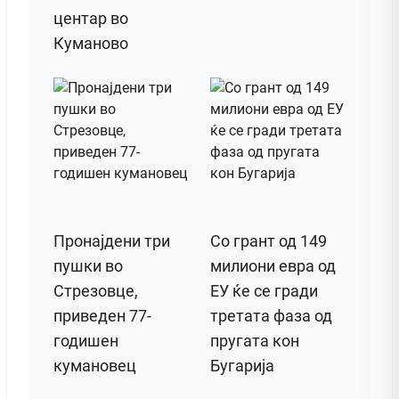
центар во
Куманово
Пронајдени три
Со грант од 149
пушки во
милиони евра од
Стрезовце,
ЕУ ќе се гради
приведен 77-
третата фаза од
годишен
пругата кон
кумановец
Бугарија