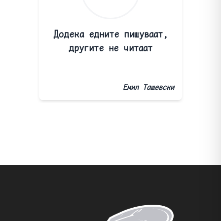
Додека едните пишуваат,
другите не читаат
Емил Ташевски