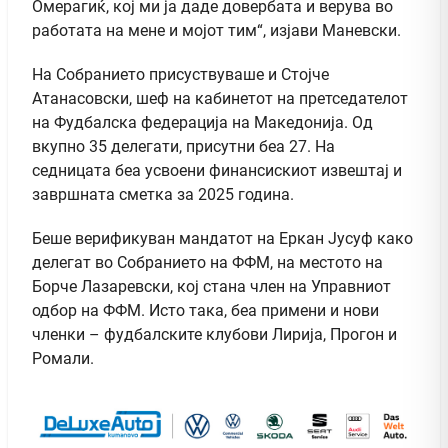
Омерагиќ, кој ми ја даде довербата и верува во
работата на мене и мојот тим“, изјави Маневски.
На Собранието присуствуваше и Стојче
Атанасовски, шеф на кабинетот на претседателот
на Фудбалска федерација на Македонија. Од
вкупно 35 делегати, присутни беа 27. На
седницата беа усвоени финансискиот извештај и
завршната сметка за 2025 година.
Беше верификуван мандатот на Еркан Јусуф како
делегат во Собранието на ФФМ, на местото на
Борче Лазаревски, кој стана член на Управниот
одбор на ФФМ. Исто така, беа примени и нови
членки – фудбалските клубови Лирија, Прогон и
Ромали.