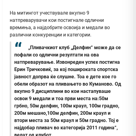
На митингот учествувале вкупно 9
натпреварувачи кои постигнале одлични
времиња, а најдобрите освоија и медали во
различни конкуренции и категории.
„Пливачкиот клуб „Делфин“ може да се
пофали со одлични резултати на ова
натпреварување. Извонреден успех постигна
Ерин Тричковиќ, за кој пошироката спортска
јавност допрва ќе слушне. Тоа е дете кое го
обели образот на пливањето во Куманово. Од
вкупно 9 дисциплини во кои настапуваше
освои 9 медали и тоа први места на:50м
грбно, 50м делфин, 100м краул, 100м градно,
200м мешано,100м делфин, 200м краул и
втори места за 50м краул и 50м градно. Тој е
најдобар пливач во категорија 2011 година“,
велат од клубот.