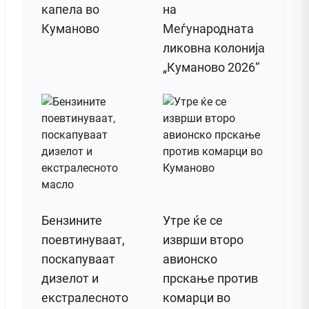
капела во
на
Куманово
Меѓународната
ликовна колонија
„Куманово 2026“
Бензините
Утре ќе се
поевтинуваат,
изврши второ
поскапуваат
авионско
дизелот и
прскање против
екстралесното
комарци во