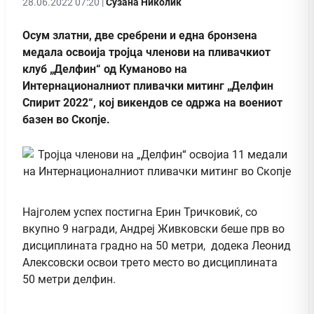
28.06.2022 07:20 |
Сузана Николиќ
Осум златни, две сребрени и една бронзена
медала освоија тројца членови на пливачкиот
клуб „Делфин“ од Куманово на
Интернационалниот пливачки митинг „Делфин
Спирит 2022“, кој викендов се одржа на воениот
базен во Скопје.
Најголем успех постигна Ерин Тричковиќ, со
вкупно 9 награди, Андреј Живковски беше прв во
дисциплината градно на 50 метри, додека Леонид
Алексовски освои трето место во дисциплината
50 метри делфин.