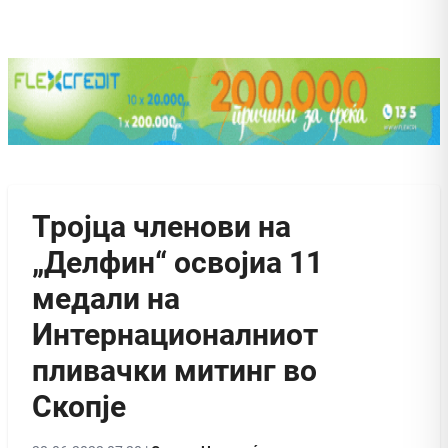
Тројца членови на
„Делфин“ освоjиа 11
медали на
Интернационалниот
пливачки митинг во
Скопје