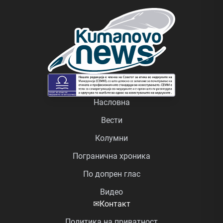
Насловна
Вести
Колумни
Погранична хроника
По допрен глас
Видео
✉
Контакт
Политика на приватност