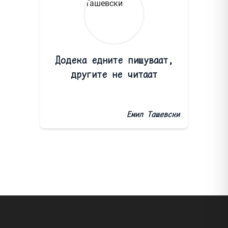
Додека едните пишуваат,
другите не читаат
Емил Ташевски