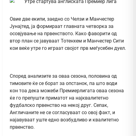
Овие две екипи, заедно со Челзи и Манчестер
Јунајтед, ја формираат главната четворка за
осовјување на првенството. Како фаворити од
втор план се јавуваат Тотенхем и Манчестер Сити
кои веќе утре го играат својот прв меѓусебен дуел.
Според анализите за оваа сезона, половина од
тимовите ќе се борат за опстанок, па што води
кон тоа дека можеби Премиерлигата оваа сезона
ќе го препушти приматот на најквалитетно
фудбалско првенство на некој друг. Сепак,
Англичаните не се согласуваат со овој факт, и
најавуваат уште едно возбудливо и квалитетно
првенство.