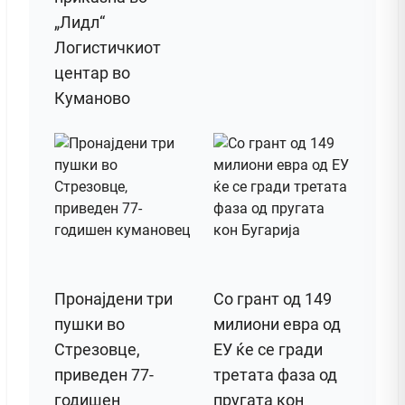
„Лидл“
Логистичкиот
центар во
Куманово
Пронајдени три
Со грант од 149
пушки во
милиони евра од
Стрезовце,
ЕУ ќе се гради
приведен 77-
третата фаза од
годишен
пругата кон