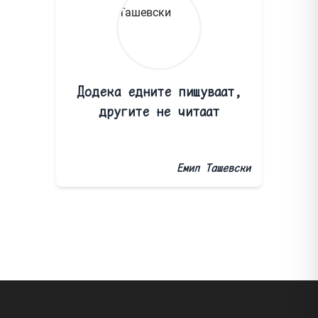
Додека едните пишуваат,
другите не читаат
Емил Ташевски