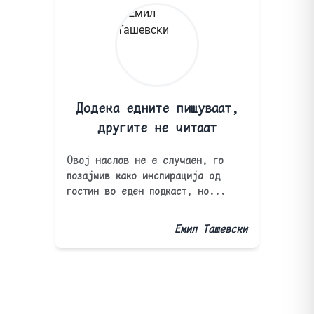
Додека едните пишуваат,
другите не читаат
Овој наслов не е случаен, го
позајмив како инспирација од
гостин во еден подкаст, но...
Емил Ташевски