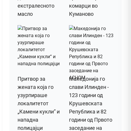
екстралесното
комарци во
масло
Куманово
Притвор за
Македонија го
жената која го
слави Илинден -
узурпираше
123 години од
локалитетот
Крушевската
„Камени кукли“ и
Република и 82
нападна
години од Првото
полицајци
заседание на