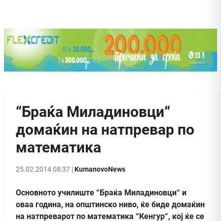
“Браќа Миладиновци“
домаќин на натпревар по
математика
25.02.2014 08:37 |
KumanovoNews
Oсновното училиште “Браќа Миладиновци“ и
оваа година, на општинско ниво, ќе биде домаќин
на натпреварот по математика “Кенгур“, кој ќе се