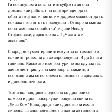
Ги поканувам и останатите субјекти од ова
држава кои работат на овој принцип да се
обратат кај нас и ние ќе им дадеме можност да го
покажат тоа што го поседуваат. Отворени сме за
понатамошна соработка“, изјави Ненад
Стојановски, директор на ЈП „Чистота и
зеленило“.
Според документираните искуства оптимално е
ваквите третмани да се спроведуваат 4 до 5 пати
годишно. Високите температури не погодуваат за
животниот циклус на микроорганзимите, а
неопходни им се поголема влажност на средината
и доволно течности.
Техничка поддршка, односно со дронови со
камера и дрон- распркувач ракуваа екипи на
„Лиса Ком“ Кавадарци, кои единствени имаат
лиценца за спроведување на вакви активности.