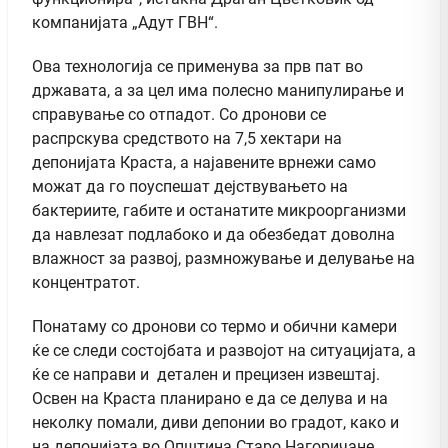
компанијата „Адут ГВН“.
Ова технологија се применува за прв пат во
државата, а за цел има полесно манипулирање и
справување со отпадот. Со дронови се
распрскува средството на 7,5 хектари на
депонијата Краста, а најавените врнежи само
можат да го поуспешат дејствувањето на
бактериите, габите и останатите микроорганизми
да навлезат подлабоко и да обезбедат доволна
влажност за развој, размножување и делување на
концентратот.
Понатаму со дронови со термо и обични камери
ќе се следи состојбата и развојот на ситуацијата, а
ќе се направи и детален и прецизен извештај.
Освен на Краста планирано е да се делува и на
неколку помали, диви депонии во градот, како и
на депонијата во Општина Старо Нагоричане.