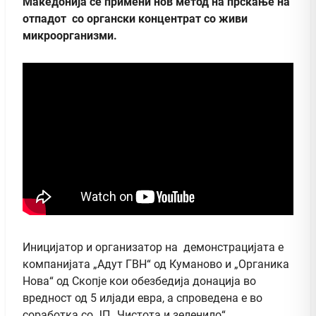
Македонија се примени нов метод на прскање на
отпадот со органски концентрат со живи
микроорганизми.
Иницијатор и организатор на демонстрацијата е
компанијата „Адут ГВН“ од Куманово и „Органика
Нова“ од Скопје кои обезбедија донација во
вредност од 5 илјади евра, а спроведена е во
соработка со ЈП „Чистота и зеленило“.