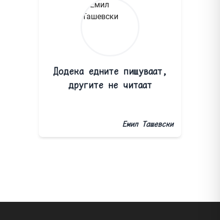
Додека едните пишуваат,
другите не читаат
Емил Ташевски