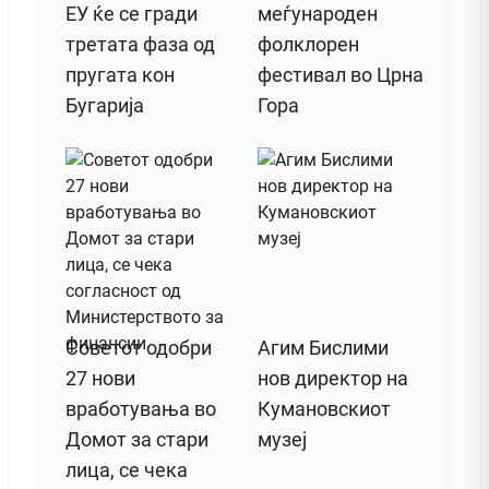
ЕУ ќе се гради
меѓународен
третата фаза од
фолклорен
пругата кон
фестивал во Црна
Бугарија
Гора
Советот одобри
Агим Бислими
27 нови
нов директор на
вработувања во
Кумановскиот
Домот за стари
музеј
лица, се чека