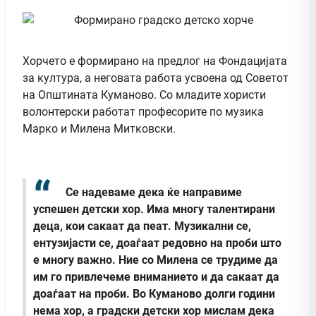
Хорчето е формирано на предлог на Фондацијата
за култура, а неговата работа усвоена од Советот
на Општината Куманово. Со младите хористи
волонтерски работат професорите по музика
Марко и Милена Митковски.
Се надеваме дека ќе направиме
успешен детски хор. Има многу талентирани
деца, кои сакаат да пеат. Музикални се,
ентузијасти се, доаѓаат редовно на проби што
е многу важно. Ние со Милена се трудиме да
им го привлечеме вниманието и да сакаат да
доаѓаат на проби. Во Куманово долги години
нема хор, а градски детски хор мислам дека