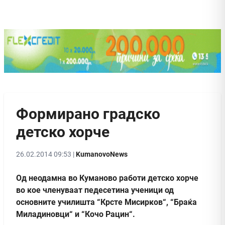
Формирано градско
детско хорче
26.02.2014 09:53 |
KumanovoNews
Од неодамна во Куманово работи детско хорче
во кое членуваат педесетина ученици од
основните училишта “Крсте Мисирков“, “Браќа
Миладиновци“ и “Кочо Рацин“.