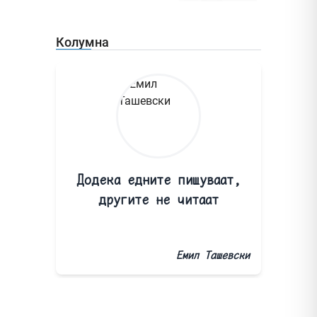
Колумна
Додека едните пишуваат,
другите не читаат
Емил Ташевски