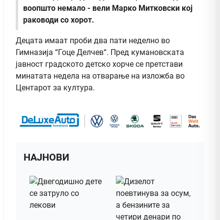
воопшто немало - вели Марко Митковски кој
раководи со хорот.
Децата имаат проби два пати неделно во
Гимназија “Гоце Делчев“. Пред кумановската
јавност градското детско хорче се претстави
минатата недела на отварање на изложба во
Центарот за култура.
НАЈНОВИ