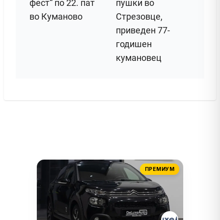
фест“ по 22. пат
пушки во
во Куманово
Стрезовце,
приведен 77-
годишен
кумановец
ПРЕМИУМ