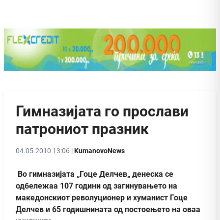
Гимназијата го прослави
патрониот празник
04.05.2010 13:06 |
KumanovoNews
Во гимназијата „Гоце Делчев„ денеска се
одбележаа 107 години од загинувањето на
македонскиот револуционер и хуманист Гоце
Делчев и 65 годишнината од постоењето на оваа