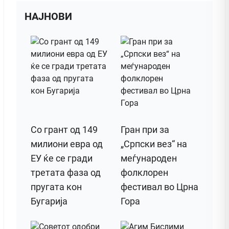
НАЈНОВИ
Со грант од 149
Гран при за
милиони евра од
„Српски вез“ на
ЕУ ќе се гради
меѓународен
третата фаза од
фолклорен
пругата кон
фестивал во Црна
Бугарија
Гора