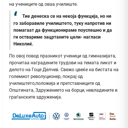
на учениците од оваа училиште.
Тие денеска се на некоја функција, но не
го заборавиле училиштето, туку напротив ни
помагаат да функционираме поуспешно и да
ги оствариме зацртаните цели- нагласи
Николиќ.
По овој повод празникот ученици од гимназијата,
прочитаа наградените трудови на темата ликот и
делото на Гоце Делчев. Свежо цвеќе на бистата на
големиот револуционер, покрај од
училиштето,положија и претставниците од
Општината, Здружението на борци, невладините и
граѓанските здруженија.