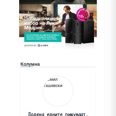
Колумна
Додека едните пишуваат,