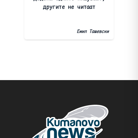
другите не читаат
Емил Ташевски