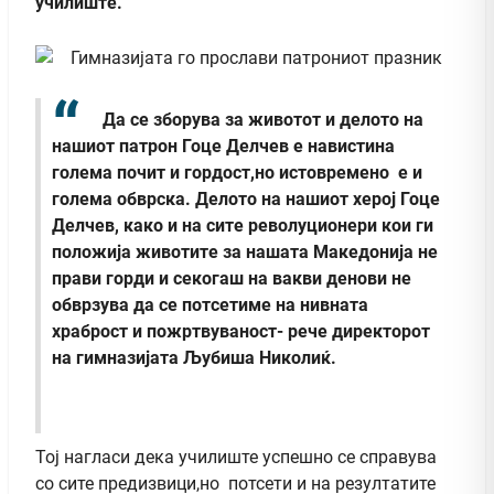
училиште.
Да се зборува за животот и делото на
нашиот патрон Гоце Делчев е навистина
голема почит и гордост,но истовремено е и
голема обврска. Делото на нашиот херој Гоце
Делчев, како и на сите револуционери кои ги
положија животите за нашата Македонија не
прави горди и секогаш на вакви денови не
обврзува да се потсетиме на нивната
храброст и пожртвуваност- рече директорот
на гимназијата Љубиша Николиќ.
Тој нагласи дека училиште успешно се справува
со сите предизвици,но потсети и на резултатите