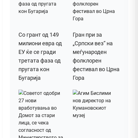
Со грант од 149
Гран при за
милиони евра од
„Српски вез“ на
ЕУ ќе се гради
меѓународен
третата фаза од
фолклорен
пругата кон
фестивал во Црна
Бугарија
Гора