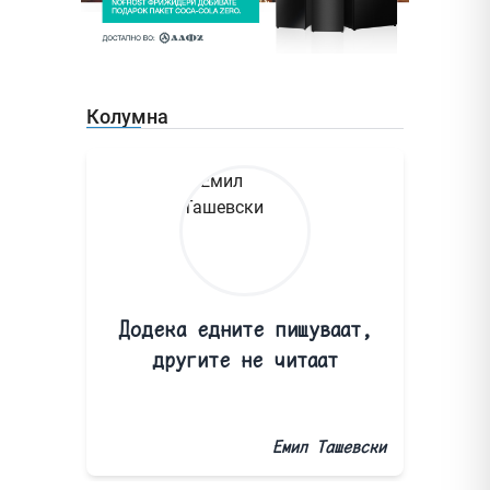
Колумна
Додека едните пишуваат,
другите не читаат
Емил Ташевски