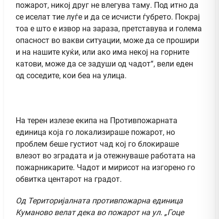
пожарот, никој друг не влегува таму. Под итно да
се иселат тие луѓе и да се исчисти ѓубрето. Покрај
тоа е што е извор на зараза, претставува и голема
опасност во вакви ситуации, може да се прошири
и на нашите куќи, или ако има некој на горните
катови, може да се задуши од чадот“, вели еден
од соседите, кои беа на улица.
На терен излезе екипа на Противпожарната
единица која го локализираше пожарот, но
проблем беше густиот чад кој го блокираше
влезот во зградата и ја отежнуваше работата на
пожарникарите. Чадот и мирисот на изгорено го
обвитка центарот на градот.
Од Територијалната противпожарна единица
Куманово велат дека во пожарот на ул. „Гоце