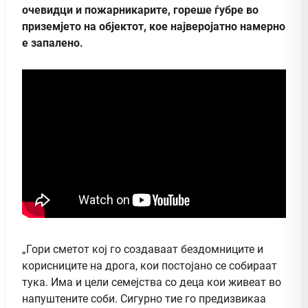
очевидци и пожарникарите, гореше ѓубре во
приземјето на објектот, кое најверојатно намерно
е запалено.
„Гори сметот кој го создаваат бездомниците и
корисниците на дрога, кои постојано се собираат
тука. Има и цели семејства со деца кои живеат во
напуштените соби. Сигурно тие го предизвикаа