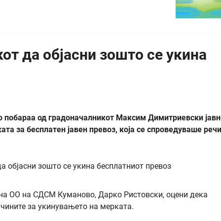
от да објасни зошто се укина
о побараа од градоначалникот Максим Димитриевски јавн
ката за бесплатен јавен превоз, која се спроведуваше реч
 на ОО на СДСМ Куманово, Дарко Ристoвски, оцени дека
ичините за укинувањето на мерката.