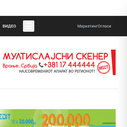
☰
ВИДЕО
Маркетинг
Огласи