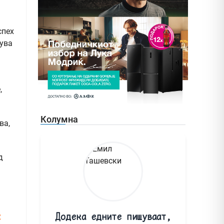
спех
нува
,
Колумна
ва,
д
Додека едните пишуваат,