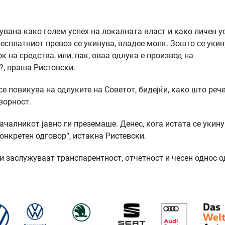
увана како голем успех на локалната власт и како личен у
есплатниот превоз се укинува, владее молк. Зошто се уки
 на средства, или, пак, оваа одлука е производ на
, праша Ристoвски.
е повикува на одлуките на Советот, бидејќи, како што рече
ворност.
чалникот јавно ги преземаше. Денес, кога истата се укину
конкретен одговор“, истакна Ристевски.
 заслужуваат транспарентност, отчетност и чесен однос о