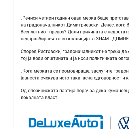
„Речиси четири години оваа мерка беше претстав
на градоначалникот Димитриевски. Денес, кога б
бесплатниот превоз? Дали причината е недостаток
недоразбирањата во коалицијата ЗНАМ - ДПМНE?
Според Ристoвски, градоначалникот не треба да с
тој ја води општината и ја носи политичката одго
„Кога мерката се промовираше, заслугите градона
јавноста очекува исто така јасна одговорност и 
Од опозициската партија порачаа дека кумановци
локалната власт.