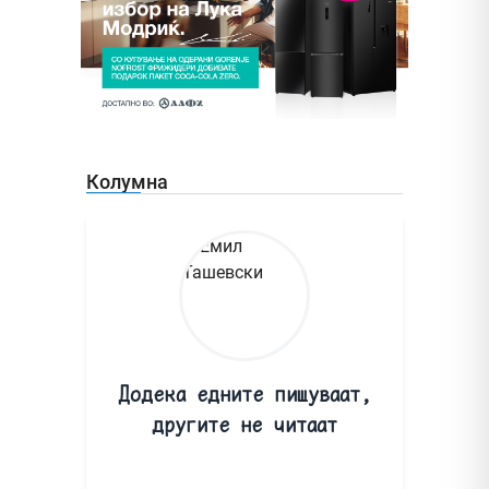
Колумна
Додека едните пишуваат,
другите не читаат