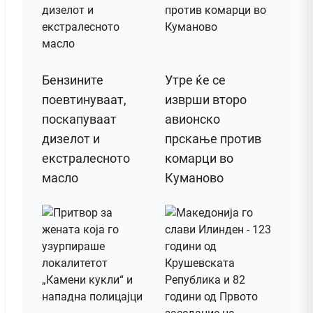
Бензините
Утре ќе се
поевтинуваат,
изврши второ
поскапуваат
авионско
дизелот и
прскање против
екстралесното
комарци во
масло
Куманово