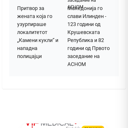
Притвор за
Македонија го
жената која го
слави Илинден -
узурпираше
123 години од
локалитетот
Крушевската
„Камени кукли“ и
Република и 82
нападна
години од Првото
полицајци
заседание на
АСНОМ