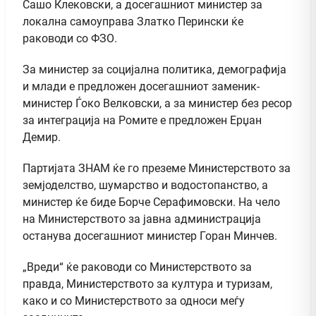
Сашо Клековски, а досегашниот министер за
локална самоуправа Златко Перински ќе
раководи со ФЗО.
За министер за социјална политика, демографија
и млади е предложен досегашниот заменик-
министер Ѓоко Велковски, а за министер без ресор
за интеграција на Ромите е предложен Ерџан
Демир.
Партијата ЗНАМ ќе го преземе Министерството за
земјоделство, шумарство и водостопанство, а
министер ќе биде Борче Серафимовски. На чело
на Министерството за јавна администрација
останува досегашниот министер Горан Минчев.
„Вреди“ ќе раководи со Министерството за
правда, Министерството за култура и туризам,
како и со Министерството за односи меѓу