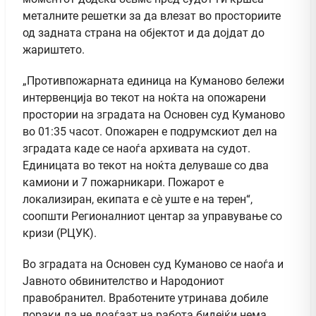
металните решетки за да влезат во просториите
од задната страна на објектот и да дојдат до
жариштето.
„Противпожарната единица на Куманово бележи
интервенција во текот на ноќта на опожарени
простории на зградата на Основен суд Куманово
во 01:35 часот. Опожарен е подрумскиот дел на
зградата каде се наоѓа архивата на судот.
Единицата во текот на ноќта делуваше со два
камиони и 7 пожарникари. Пожарот е
локализиран, екипата е сè уште е на терен“,
соопшти Регионалниот центар за управување со
кризи (РЦУК).
Во зградата на Основен суд Куманово се наоѓа и
Јавното обвинителство и Народониот
правобранител. Вработените утринава добиле
пораки да не доаѓаат на работа бидејќи нема