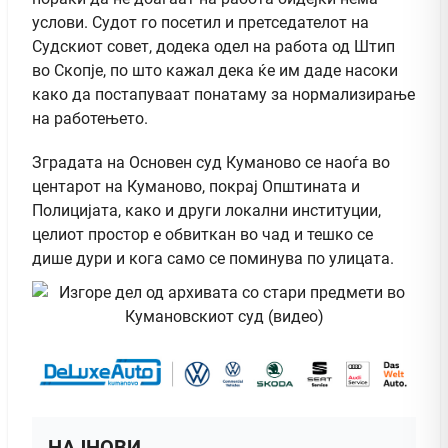
услови. Судот го посетил и претседателот на
Судскиот совет, додека одел на работа од Штип
во Скопје, по што кажал дека ќе им даде насоки
како да постапуваат понатаму за нормализирање
на работењето.
Зградата на Основен суд Куманово се наоѓа во
центарот на Куманово, покрај Општината и
Полицијата, како и други локални институции,
целиот простор е обвиткан во чад и тешко се
дише дури и кога само се поминува по улицата.
НАЈНОВИ