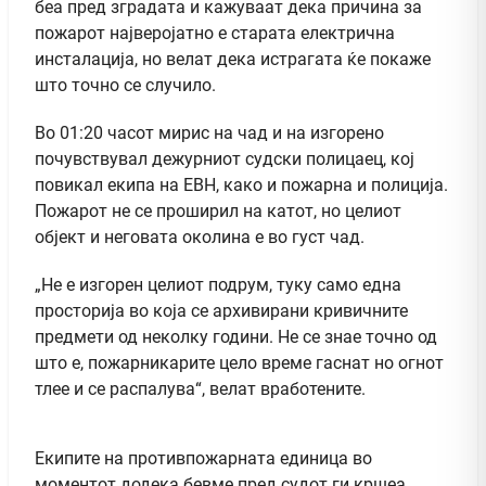
беа пред зградата и кажуваат дека причина за
пожарот најверојатно е старата електрична
инсталација, но велат дека истрагата ќе покаже
што точно се случило.
Во 01:20 часот мирис на чад и на изгорено
почувствувал дежурниот судски полицаец, кој
повикал екипа на ЕВН, како и пожарна и полиција.
Пожарот не се проширил на катот, но целиот
објект и неговата околина е во густ чад.
„Не е изгорен целиот подрум, туку само една
просторија во која се архивирани кривичните
предмети од неколку години. Не се знае точно од
што е, пожарникарите цело време гаснат но огнот
тлее и се распалува“, велат вработените.
Екипите на противпожарната единица во
моментот додека бевме пред судот ги кршеа