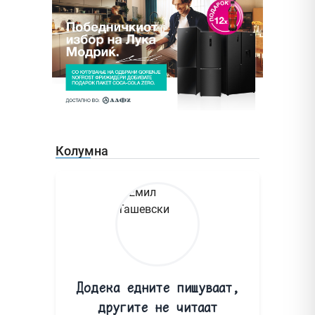
Колумна
Додека едните пишуваат,
другите не читаат