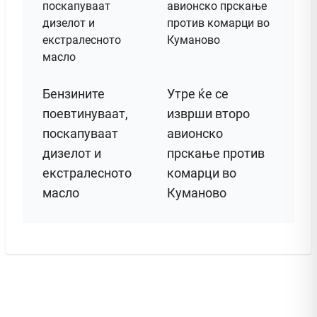
Бензините
Утре ќе се
поевтинуваат,
изврши второ
поскапуваат
авионско
дизелот и
прскање против
екстралесното
комарци во
масло
Куманово