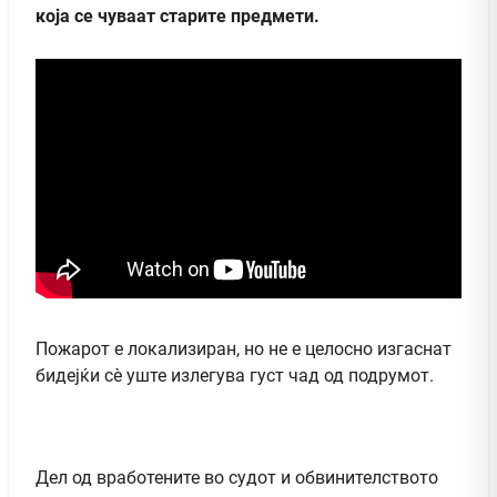
која се чуваат старите предмети.
Пожарот е локализиран, но не е целосно изгаснат
бидејќи сè уште излегува густ чад од подрумот.
Дел од вработените во судот и обвинителството