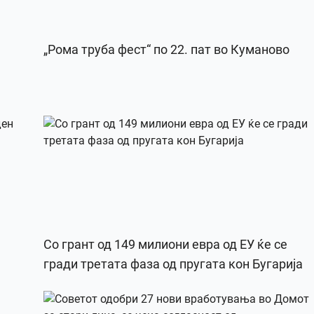
„Рома труба фест“ по 22. пат во Куманово
Со грант од 149 милиони евра од ЕУ ќе се
гради третата фаза од пругата кон Бугарија