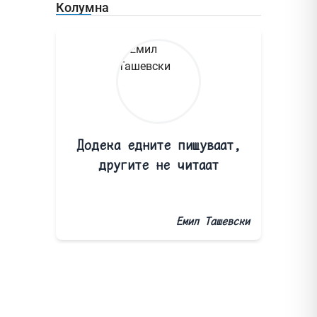
Колумна
Додека едните пишуваат,
другите не читаат
Емил Ташевски