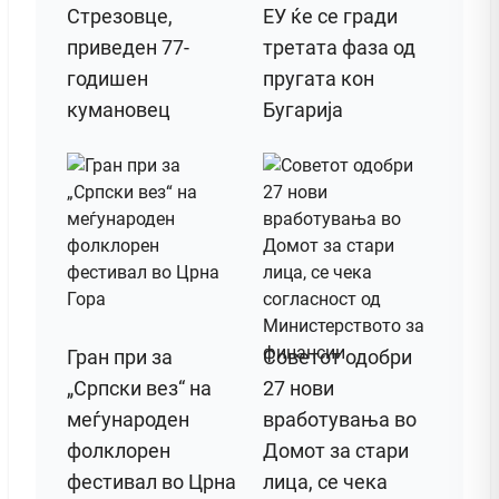
Стрезовце,
ЕУ ќе се гради
приведен 77-
третата фаза од
годишен
пругата кон
кумановец
Бугарија
Гран при за
Советот одобри
„Српски вез“ на
27 нови
меѓународен
вработувања во
фолклорен
Домот за стари
фестивал во Црна
лица, се чека