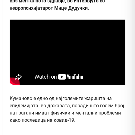
врз менталното здравје, во интервјуто со
невропсихијатарот Мице Дудучки.
Куманово е едно од најголемите жаришта на
епидемијата во државата, поради што голем број
на граѓани имаат физички и ментални проблеми
како последица на ковид-19.