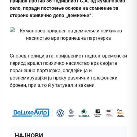
пријава против 36-годишниот С.А. од кумановско
село, поради постоење основи на сомнение за
сторено кривично дело „демнење“.
Според полицијата, пријавениот подолг временски
период вршел психичко насилство врз својата
поранешна партнерка, следејќи ја и
вознемирувајќи ја преку различни телефонски
броеви, при што ѝ упатувал и закани.
НАЈНОВИ