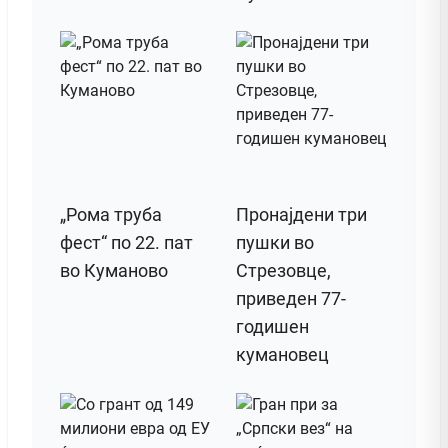
„Рома труба
Пронајдени три
фест“ по 22. пат
пушки во
во Куманово
Стрезовце,
приведен 77-
годишен
кумановец