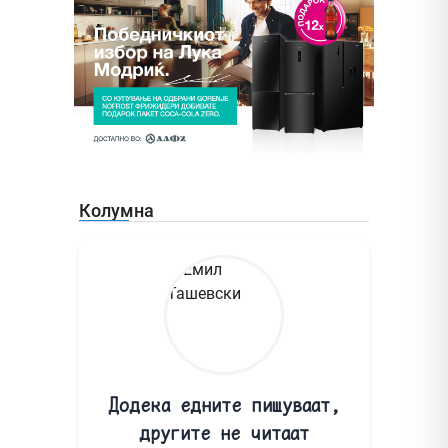
Колумна
Додека едните пишуваат,
другите не читаат