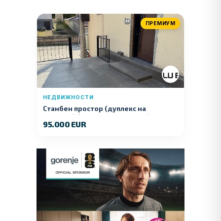
ПРЕМИУМ
НЕДВИЖНОСТИ
Станбен простор (дуплекс на
продажба) – Ул. Стојан Арсов бр. 1,
95.000 EUR
Куманово