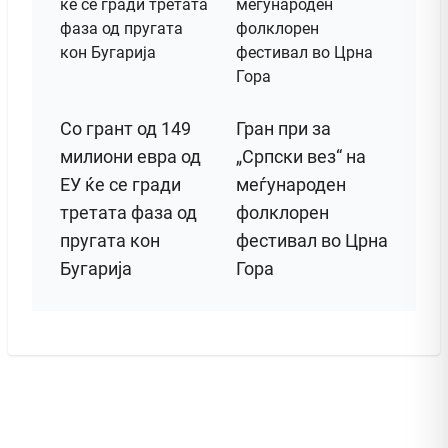
Со грант од 149
Гран при за
милиони евра од
„Српски вез“ на
ЕУ ќе се гради
меѓународен
третата фаза од
фолклорен
пругата кон
фестивал во Црна
Бугарија
Гора