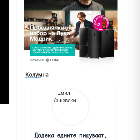
Колумна
Додека едните пишуваат,