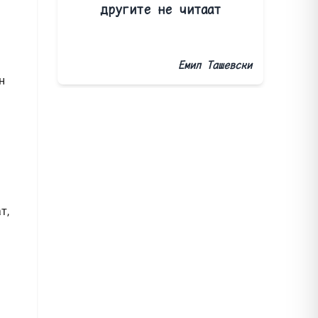
другите не читаат
Емил Ташевски
н
.
т,