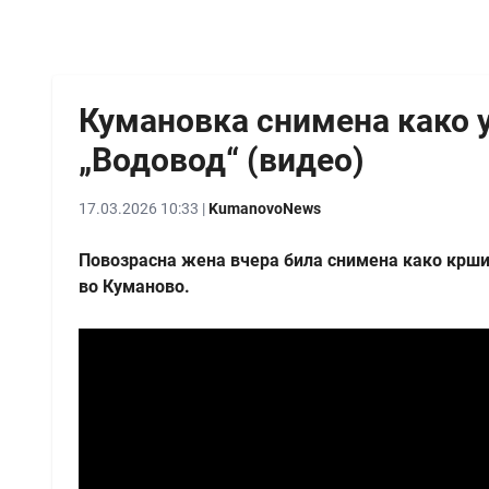
Кумановка снимена како 
„Водовод“ (видео)
17.03.2026 10:33 |
KumanovoNews
Повозрасна жена вчера била снимена како крши 
во Куманово.