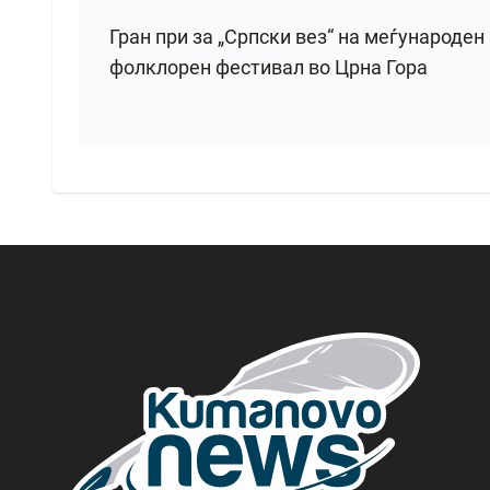
Гран при за „Српски вез“ на меѓународен
фолклорен фестивал во Црна Гора