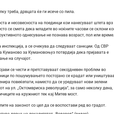
лку треба, дрвцата ќе ги исече со пила.
оста и несовесноста на поединци кои нанесуваат штета врз
сто се смета дека младите во ноќните часови се склони ко
руктивното однесување не познава возраст, пол или време
а инспекција, а се очекува да следуваат санкции. Од СВР
а Куманово за Кумановоњуз потврдија дека пријавата е
ање на случајот.
ојави се чести и претставуваат секојдневен проблем во
ници по пошумувањето постојано се крадат или уништуваа
енира повеќепати, наместо да се уредуваат нови зелени
т на ул. „Октомвриска револуција“, за само неколку дена,
ичиците на кружниот тек кај Митев мост.
ите на законот со цел да се воспостави ред во градот.