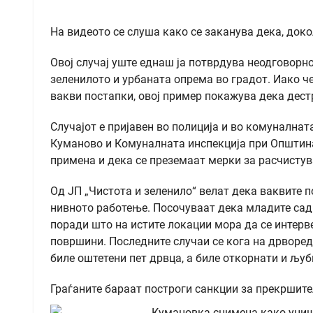
На видеото се слуша како се заканува дека, доко
Овој случај уште еднаш ја потврдува неодговорн
зеленилото и урбаната опрема во градот. Иако че
вакви постапки, овој пример покажува дека дест
Случајот е пријавен во полиција и во комуналнат
Куманово и Комуналната инспекција при Општин
примена и дека се преземаат мерки за расчистув
Од ЈП „Чистота и зеленило“ велат дека ваквите п
нивното работење. Посочуваат дека младите сад
поради што на истите локации мора да се интерв
површини. Последните случаи се кога на дрворедо
биле оштетени пет дрвца, а биле откорнати и љуб
Граѓаните бараат построги санкции за прекршител