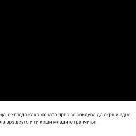
ја, се гледа како жената прво се обидува да скрши едно
рла врз друго и ги крши младите гранчиња.