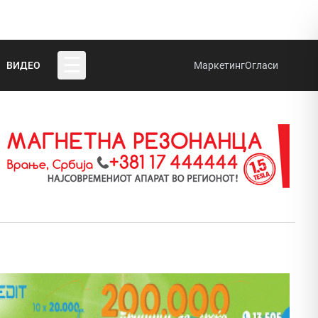
☰
ВИДЕО
Маркетинг
Огласи