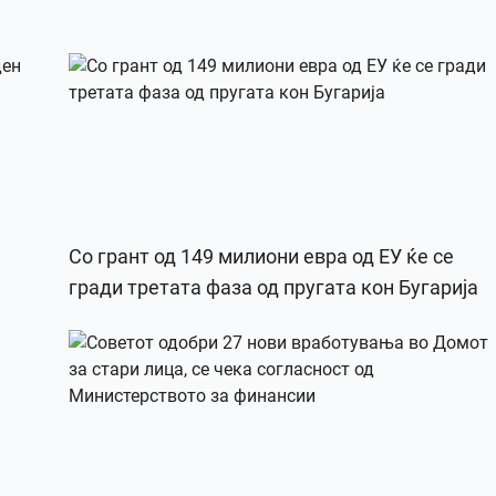
Со грант од 149 милиони евра од ЕУ ќе се
гради третата фаза од пругата кон Бугарија