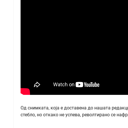
Од снимката, која е доставена до нашата редакци
стебло, но откако не успева, револтирано се наф